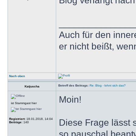
Blog verlangt nach
______________
Auch für den inner
er nicht beißt, wen
Nach oben
Betreff des Beitrags:
Re: Blog - lohnt sich das?
Katjuscha
Moin!
ist Stammgast hier
Registriert:
18.01.2018, 14:04
Diese Frage lässt s
Beiträge:
140
so pauschal beant