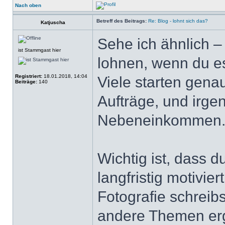
Nach oben
Betreff des Beitrags:
Re: Blog - lohnt sich das?
Katjuscha
Sehe ich ähnlich – 
ist Stammgast hier
lohnen, wenn du es
Registriert:
18.01.2018, 14:04
Viele starten gena
Beiträge:
140
Aufträge, und irge
Nebeneinkommen
Wichtig ist, dass d
langfristig motivie
Fotografie schreib
andere Themen erg