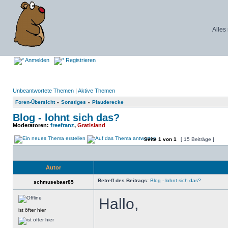
Alles
Anmelden
Registrieren
Unbeantwortete Themen
|
Aktive Themen
Foren-Übersicht
»
Sonstiges
»
Plauderecke
Blog - lohnt sich das?
Moderatoren:
freefranz
,
Gratisland
Seite
1
von
1
[ 15 Beiträge ]
Autor
Betreff des Beitrags:
Blog - lohnt sich das?
schmusebaer85
Hallo,
ist öfter hier