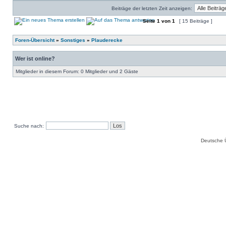
Beiträge der letzten Zeit anzeigen:
Seite
1
von
1
[ 15 Beiträge ]
Foren-Übersicht
»
Sonstiges
»
Plauderecke
Wer ist online?
Mitglieder in diesem Forum: 0 Mitglieder und 2 Gäste
Suche nach:
Deutsche 