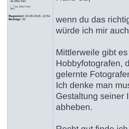
ist öfter hier
Registriert:
20.09.2016, 13:54
wenn du das richti
Beiträge:
32
würde ich mir auch 
Mittlerweile gibt es
Hobbyfotografen, d
gelernte Fotografe
Ich denke man mus
Gestaltung seiner 
abheben.
Recht gut finde ic