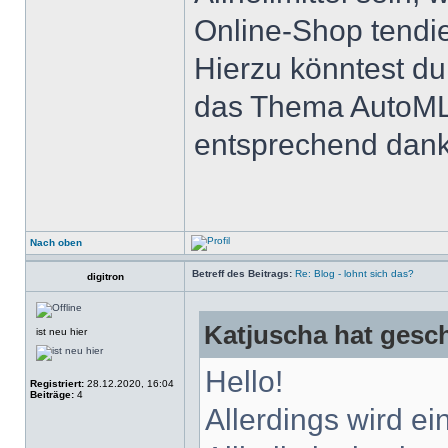
Online-Shop tendi
Hierzu könntest du
das Thema AutoML 
entsprechend dank
Nach oben
Betreff des Beitrags:
Re: Blog - lohnt sich das?
digitron
Katjuscha hat gesc
ist neu hier
Hello!
Registriert:
28.12.2020, 16:04
Beiträge:
4
Allerdings wird ei