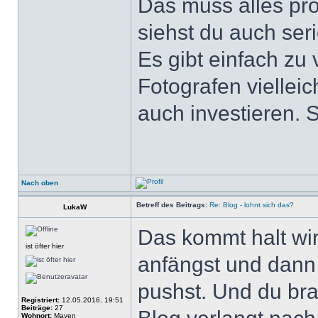
Das muss alles pro
siehst du auch ser
Es gibt einfach zu 
Fotografen viellei
auch investieren. S
Nach oben
Betreff des Beitrags:
Re: Blog - lohnt sich das?
LukaW
Das kommt halt wirk
ist öfter hier
anfängst und dann 
pushst. Und du br
Registriert:
12.05.2016, 19:51
Beiträge:
27
Wohnort:
Mayen