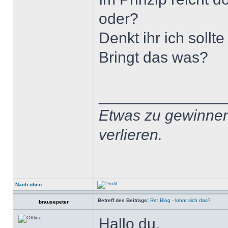
oder?
Denkt ihr ich soll
Bringt das was?
______________
Etwas zu gewinnen 
verlieren.
Nach oben
Betreff des Beitrags:
Re: Blog - lohnt sich das?
brausepeter
Hallo du,