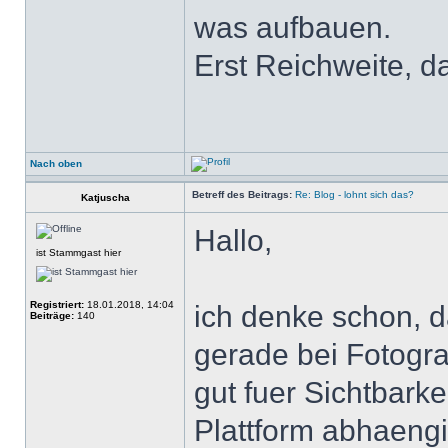
was aufbauen.
Erst Reichweite, d
Nach oben
Betreff des Beitrags:
Re: Blog - lohnt sich das?
Katjuscha
Hallo,
ist Stammgast hier
Registriert:
18.01.2018, 14:04
ich denke schon, d
Beiträge:
140
gerade bei Fotogra
gut fuer Sichtbarke
Plattform abhaengi