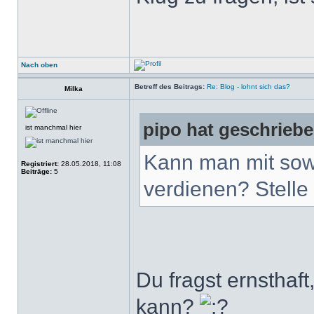
Nach oben
Betreff des Beitrags:
Re: Blog - lohnt sich das?
Milka
pipo hat geschriebe
ist manchmal hier
Kann man mit sow
Registriert:
28.05.2018, 11:08
Beiträge:
5
verdienen? Stelle 
Du fragst ernsthaf
kann?