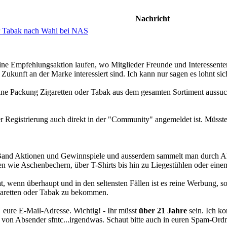
Nachricht
er Tabak nach Wahl bei NAS
eine Empfehlungsaktion laufen, wo Mitglieder Freunde und Interessente
Zukunft an der Marke interessiert sind. Ich kann nur sagen es lohnt sich
ine Packung Zigaretten oder Tabak aus dem gesamten Sortiment aussuch
der Registrierung auch direkt in der "Community" angemeldet ist. Müsste 
n Band Aktionen und Gewinnspiele und ausserdem sammelt man durch A
en wie Aschenbechern, über T-Shirts bis hin zu Liegestühlen oder einem
at, wenn überhaupt und in den seltensten Fällen ist es reine Werbung,
garetten oder Tabak zu bekommen.
 eure E-Mail-Adresse. Wichtig! - Ihr müsst
über 21 Jahre
sein. Ich ko
 von Absender sfntc...irgendwas. Schaut bitte auch in euren Spam-Ordn