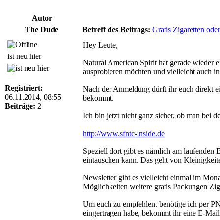
Autor
The Dude
Betreff des Beitrags:
Gratis Zigaretten od
Hey Leute,
ist neu hier
Natural American Spirit hat gerade wieder 
ausprobieren möchten und vielleicht auch in 
Registriert:
Nach der Anmeldung dürft ihr euch direkt e
06.11.2014, 08:55
bekommt.
Beiträge:
2
Ich bin jetzt nicht ganz sicher, ob man bei 
http://www.sfntc-inside.de
Speziell dort gibt es nämlich am laufende
eintauschen kann. Das geht von Kleinigkeit
Newsletter gibt es vielleicht einmal im Mon
Möglichkeiten weitere gratis Packungen Zi
Um euch zu empfehlen. benötige ich per PN
eingertragen habe, bekommt ihr eine E-Mail