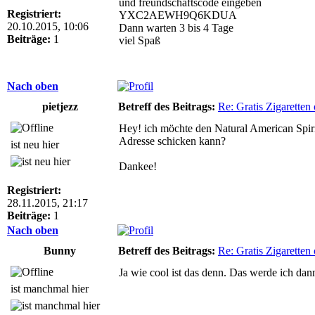
und freundschaftscode eingeben
Registriert:
YXC2AEWH9Q6KDUA
20.10.2015, 10:06
Dann warten 3 bis 4 Tage
Beiträge:
1
viel Spaß
Nach oben
pietjezz
Betreff des Beitrags:
Re: Gratis Zigarette
Hey! ich möchte den Natural American Spiri
Adresse schicken kann?
ist neu hier
Dankee!
Registriert:
28.11.2015, 21:17
Beiträge:
1
Nach oben
Bunny
Betreff des Beitrags:
Re: Gratis Zigarette
Ja wie cool ist das denn. Das werde ich dan
ist manchmal hier