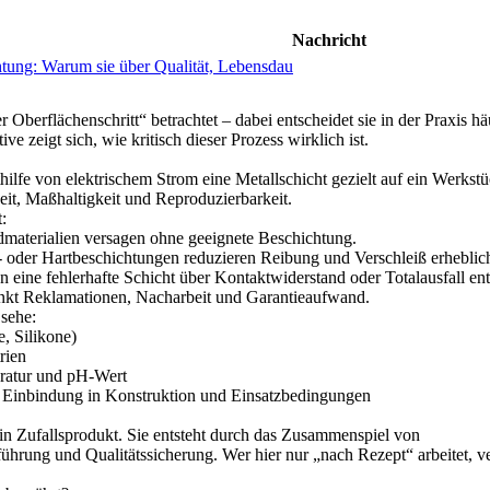
Nachricht
tung: Warum sie über Qualität, Lebensdau
r Oberflächenschritt“ betrachtet – dabei entscheidet sie in der Praxis häu
e zeigt sich, wie kritisch dieser Prozess wirklich ist.
ilfe von elektrischem Strom eine Metallschicht gezielt auf ein Werkstü
eit, Maßhaltigkeit und Reproduzierbarkeit.
:
dmaterialien versagen ohne geeignete Beschichtung.
 oder Hartbeschichtungen reduzieren Reibung und Verschleiß erheblic
n eine fehlerhafte Schicht über Kontaktwiderstand oder Totalausfall en
enkt Reklamationen, Nacharbeit und Garantieaufwand.
 sehe:
, Silikone)
rien
ratur und pH-Wert
ne Einbindung in Konstruktion und Einsatzbedingungen
ein Zufallsprodukt. Sie entsteht durch das Zusammenspiel von
ührung und Qualitätssicherung. Wer hier nur „nach Rezept“ arbeitet, ver