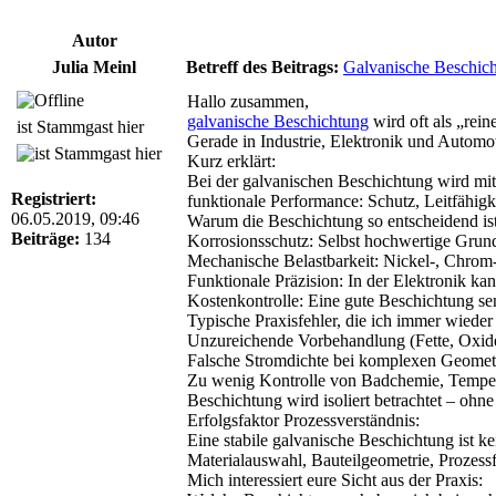
Autor
Julia Meinl
Betreff des Beitrags:
Galvanische Beschich
Hallo zusammen,
galvanische Beschichtung
wird oft als „reine
ist Stammgast hier
Gerade in Industrie, Elektronik und Automotiv
Kurz erklärt:
Bei der galvanischen Beschichtung wird mith
Registriert:
funktionale Performance: Schutz, Leitfähigk
06.05.2019, 09:46
Warum die Beschichtung so entscheidend ist
Beiträge:
134
Korrosionsschutz: Selbst hochwertige Grun
Mechanische Belastbarkeit: Nickel-, Chrom-
Funktionale Präzision: In der Elektronik kan
Kostenkontrolle: Eine gute Beschichtung s
Typische Praxisfehler, die ich immer wieder
Unzureichende Vorbehandlung (Fette, Oxide
Falsche Stromdichte bei komplexen Geomet
Zu wenig Kontrolle von Badchemie, Tempe
Beschichtung wird isoliert betrachtet – oh
Erfolgsfaktor Prozessverständnis:
Eine stabile galvanische Beschichtung ist k
Materialauswahl, Bauteilgeometrie, Prozessf
Mich interessiert eure Sicht aus der Praxis: