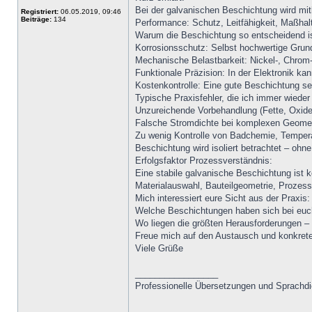
Bei der galvanischen Beschichtung wird mith
Registriert:
06.05.2019, 09:46
Beiträge:
134
Performance: Schutz, Leitfähigkeit, Maßhalt
Warum die Beschichtung so entscheidend is
Korrosionsschutz: Selbst hochwertige Grun
Mechanische Belastbarkeit: Nickel-, Chrom-
Funktionale Präzision: In der Elektronik ka
Kostenkontrolle: Eine gute Beschichtung s
Typische Praxisfehler, die ich immer wieder
Unzureichende Vorbehandlung (Fette, Oxide,
Falsche Stromdichte bei komplexen Geomet
Zu wenig Kontrolle von Badchemie, Temper
Beschichtung wird isoliert betrachtet – oh
Erfolgsfaktor Prozessverständnis:
Eine stabile galvanische Beschichtung ist 
Materialauswahl, Bauteilgeometrie, Prozessf
Mich interessiert eure Sicht aus der Praxis:
Welche Beschichtungen haben sich bei euc
Wo liegen die größten Herausforderungen – 
Freue mich auf den Austausch und konkrete
Viele Grüße
_________________
Professionelle Übersetzungen und Sprachdien