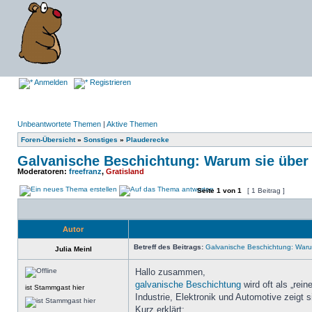
Anmelden
Registrieren
Unbeantwortete Themen
|
Aktive Themen
Foren-Übersicht
»
Sonstiges
»
Plauderecke
Galvanische Beschichtung: Warum sie über 
Moderatoren:
freefranz
,
Gratisland
Seite
1
von
1
[ 1 Beitrag ]
Autor
Betreff des Beitrags:
Galvanische Beschichtung: Waru
Julia Meinl
Hallo zusammen,
galvanische Beschichtung
wird oft als „rein
ist Stammgast hier
Industrie, Elektronik und Automotive zeigt si
Kurz erklärt: