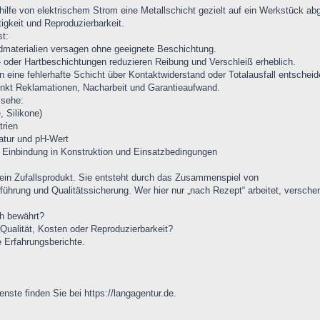
ilfe von elektrischem Strom eine Metallschicht gezielt auf ein Werkstück abge
igkeit und Reproduzierbarkeit.
t:
dmaterialien versagen ohne geeignete Beschichtung.
 oder Hartbeschichtungen reduzieren Reibung und Verschleiß erheblich.
nn eine fehlerhafte Schicht über Kontaktwiderstand oder Totalausfall entscheid
enkt Reklamationen, Nacharbeit und Garantieaufwand.
 sehe:
 Silikone)
rien
atur und pH-Wert
ne Einbindung in Konstruktion und Einsatzbedingungen
kein Zufallsprodukt. Sie entsteht durch das Zusammenspiel von
ührung und Qualitätssicherung. Wer hier nur „nach Rezept“ arbeitet, verschenk
h bewährt?
Qualität, Kosten oder Reproduzierbarkeit?
 Erfahrungsberichte.
ste finden Sie bei https://langagentur.de.