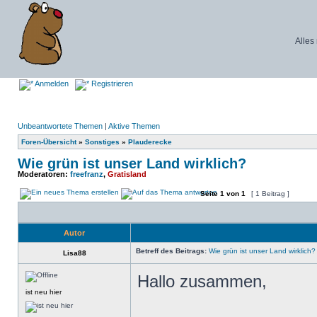
Alles
Anmelden
Registrieren
Unbeantwortete Themen
|
Aktive Themen
Foren-Übersicht
»
Sonstiges
»
Plauderecke
Wie grün ist unser Land wirklich?
Moderatoren:
freefranz
,
Gratisland
Seite
1
von
1
[ 1 Beitrag ]
Autor
Betreff des Beitrags:
Wie grün ist unser Land wirklich?
Lisa88
Hallo zusammen,
ist neu hier