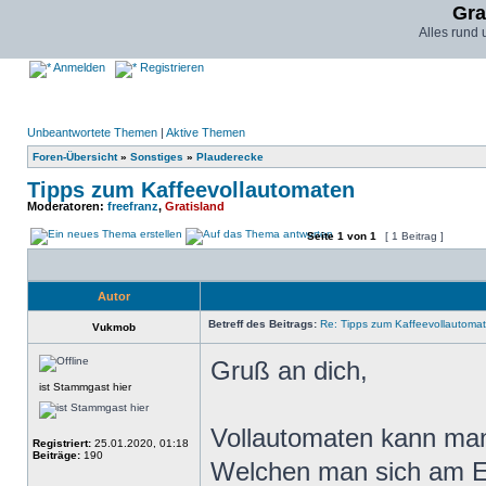
Gra
Alles rund
Anmelden
Registrieren
Unbeantwortete Themen
|
Aktive Themen
Foren-Übersicht
»
Sonstiges
»
Plauderecke
Tipps zum Kaffeevollautomaten
Moderatoren:
freefranz
,
Gratisland
Seite
1
von
1
[ 1 Beitrag ]
Autor
Betreff des Beitrags:
Re: Tipps zum Kaffeevollautoma
Vukmob
Gruß an dich,
ist Stammgast hier
Vollautomaten kann man 
Registriert:
25.01.2020, 01:18
Beiträge:
190
Welchen man sich am En