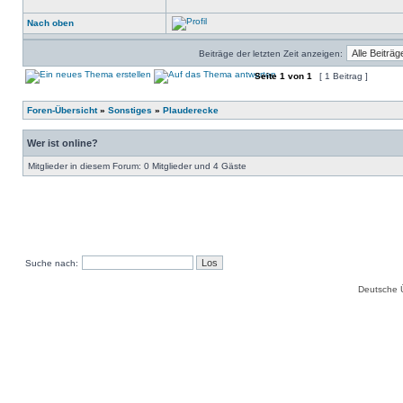
Nach oben
Beiträge der letzten Zeit anzeigen:
Seite
1
von
1
[ 1 Beitrag ]
Foren-Übersicht
»
Sonstiges
»
Plauderecke
Wer ist online?
Mitglieder in diesem Forum: 0 Mitglieder und 4 Gäste
Suche nach:
Deutsche 