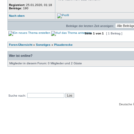
Registriert:
25.01.2020, 01:18
Beiträge:
190
Nach oben
Beiträge der letzten Zeit anzeigen:
Seite
1
von
1
[ 1 Beitrag ]
Foren-Übersicht
»
Sonstiges
»
Plauderecke
Wer ist online?
Mitglieder in diesem Forum: 0 Mitglieder und 2 Gäste
Suche nach:
Deutsche 