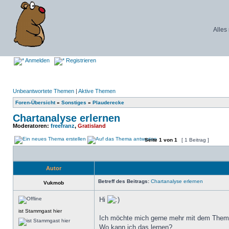
Alles
Anmelden
Registrieren
Unbeantwortete Themen
|
Aktive Themen
Foren-Übersicht
»
Sonstiges
»
Plauderecke
Chartanalyse erlernen
Moderatoren:
freefranz
,
Gratisland
Seite
1
von
1
[ 1 Beitrag ]
Autor
Betreff des Beitrags:
Chartanalyse erlernen
Vukmob
Hi
ist Stammgast hier
Ich möchte mich gerne mehr mit dem Them
Wo kann ich das lernen?