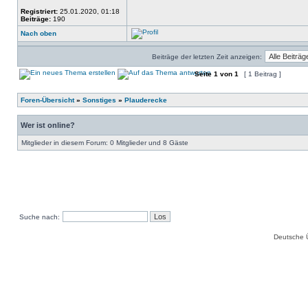
Registriert:
25.01.2020, 01:18
Beiträge:
190
Nach oben
Beiträge der letzten Zeit anzeigen:
Seite
1
von
1
[ 1 Beitrag ]
Foren-Übersicht
»
Sonstiges
»
Plauderecke
Wer ist online?
Mitglieder in diesem Forum: 0 Mitglieder und 8 Gäste
Suche nach:
Deutsche 