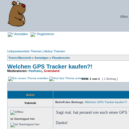
Alles
Anmelden
Registrieren
Unbeantwortete Themen
|
Aktive Themen
Foren-Übersicht
»
Sonstiges
»
Plauderecke
Welchen GPS Tracker kaufen?!
Moderatoren:
freefranz
,
Gratisland
Seite
1
von
1
[ 1 Beitrag ]
Autor
Betreff des Beitrags:
Welchen GPS Tracker kaufen?!
Vukmob
Sagt mal, hat jemand von euch einen GPS 
ist Stammgast hier
Danke!