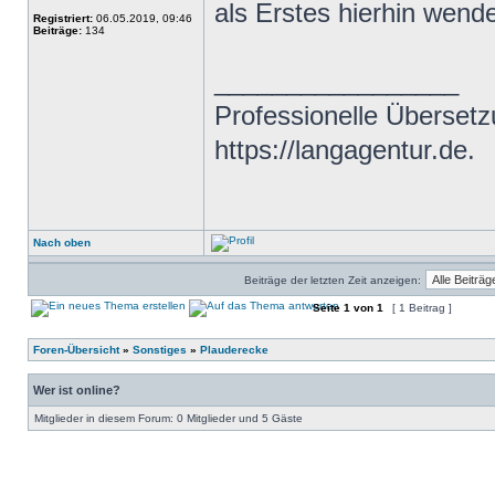
als Erstes hierhin wend
Registriert:
06.05.2019, 09:46
Beiträge:
134
_________________
Professionelle Übersetz
https://langagentur.de.
Nach oben
Beiträge der letzten Zeit anzeigen:
Seite
1
von
1
[ 1 Beitrag ]
Foren-Übersicht
»
Sonstiges
»
Plauderecke
Wer ist online?
Mitglieder in diesem Forum: 0 Mitglieder und 5 Gäste