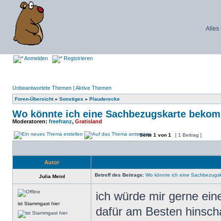
Alles
Anmelden
Registrieren
Unbeantwortete Themen
|
Aktive Themen
Foren-Übersicht
»
Sonstiges
»
Plauderecke
Wo könnte ich eine Sachbezugskarte beko
Moderatoren:
freefranz
,
Gratisland
Seite
1
von
1
[ 1 Beitrag ]
Autor
Betreff des Beitrags:
Wo könnte ich eine Sachbezug
Julia Meinl
ich würde mir gerne ein
ist Stammgast hier
dafür am Besten hinschau