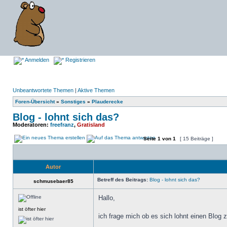
Anmelden
Registrieren
Unbeantwortete Themen
|
Aktive Themen
Foren-Übersicht
»
Sonstiges
»
Plauderecke
Blog - lohnt sich das?
Moderatoren:
freefranz
,
Gratisland
Seite
1
von
1
[ 15 Beiträge ]
Autor
Betreff des Beitrags:
Blog - lohnt sich das?
schmusebaer85
Hallo,
ist öfter hier
ich frage mich ob es sich lohnt einen Blog