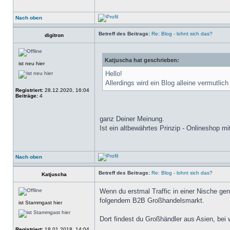
Nach oben
Betreff des Beitrags:
Re: Blog - lohnt sich das?
digitron
Katjuscha hat geschrieben:
ist neu hier
Hello!
Allerdings wird ein Blog alleine vermutlic
Registriert:
28.12.2020, 16:04
Beiträge:
4
ganz Deiner Meinung.
Ist ein altbewährtes Prinzip - Onlineshop 
Nach oben
Betreff des Beitrags:
Re: Blog - lohnt sich das?
Katjuscha
Wenn du erstmal Traffic in einer Nische ge
folgendem B2B Großhandelsmarkt.
ist Stammgast hier
Dort findest du Großhändler aus Asien, bei
Registriert:
18.01.2018, 14:04