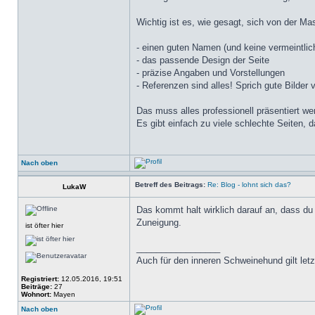
Wichtig ist es, wie gesagt, sich von der 
- einen guten Namen (und keine vermeintlic
- das passende Design der Seite
- präzise Angaben und Vorstellungen
- Referenzen sind alles! Sprich gute Bilder v
Das muss alles professionell präsentiert we
Es gibt einfach zu viele schlechte Seiten, 
Nach oben
Betreff des Beitrags:
Re: Blog - lohnt sich das?
LukaW
Das kommt halt wirklich darauf an, dass du
Zuneigung.
ist öfter hier
_________________
Auch für den inneren Schweinehund gilt letzt
Registriert:
12.05.2016, 19:51
Beiträge:
27
Wohnort:
Mayen
Nach oben