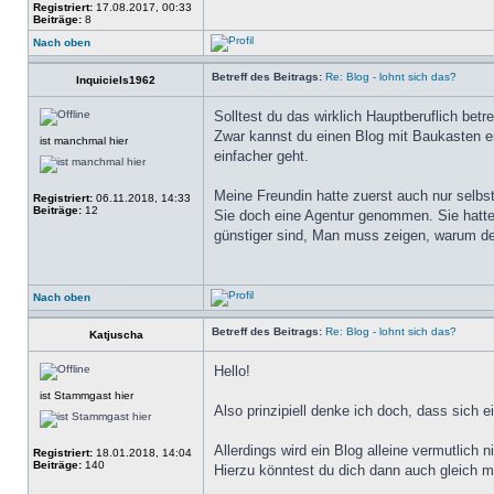
Registriert:
17.08.2017, 00:33
Beiträge:
8
Nach oben
Betreff des Beitrags:
Re: Blog - lohnt sich das?
Inquiciels1962
Solltest du das wirklich Hauptberuflich betr
Zwar kannst du einen Blog mit Baukasten er
ist manchmal hier
einfacher geht.
Meine Freundin hatte zuerst auch nur selbs
Registriert:
06.11.2018, 14:33
Beiträge:
12
Sie doch eine Agentur genommen. Sie hatte
günstiger sind, Man muss zeigen, warum de
Nach oben
Betreff des Beitrags:
Re: Blog - lohnt sich das?
Katjuscha
Hello!
ist Stammgast hier
Also prinzipiell denke ich doch, dass sich 
Allerdings wird ein Blog alleine vermutlich 
Registriert:
18.01.2018, 14:04
Beiträge:
140
Hierzu könntest du dich dann auch gleich