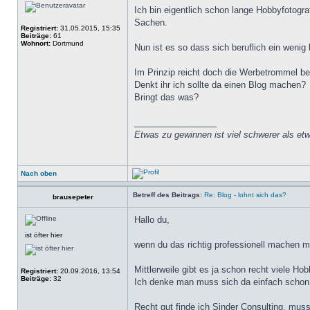
Ich bin eigentlich schon lange Hobbyfotogr
Sachen.
Registriert:
31.05.2015, 15:35
Beiträge:
61
Wohnort:
Dortmund
Nun ist es so dass sich beruflich ein wenig 
Im Prinzip reicht doch die Werbetrommel b
Denkt ihr ich sollte da einen Blog machen?
Bringt das was?
_________________
Etwas zu gewinnen ist viel schwerer als etw
Nach oben
Betreff des Beitrags:
Re: Blog - lohnt sich das?
brausepeter
Hallo du,
ist öfter hier
wenn du das richtig professionell machen ma
Mittlerweile gibt es ja schon recht viele Ho
Registriert:
20.09.2016, 13:54
Beiträge:
32
Ich denke man muss sich da einfach schon b
Recht gut finde ich Sinder Consulting, muss