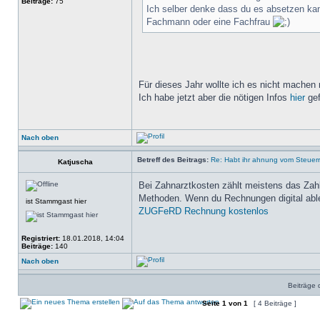
Beiträge:
75
Ich selber denke dass du es absetzen kann
Fachmann oder eine Fachfrau
Für dieses Jahr wollte ich es nicht mache
Ich habe jetzt aber die nötigen Infos
hier
gef
Nach oben
Betreff des Beitrags:
Re: Habt ihr ahnung vom Steuer
Katjuscha
Bei Zahnarztkosten zählt meistens das Zahlu
Methoden. Wenn du Rechnungen digital ableg
ist Stammgast hier
ZUGFeRD Rechnung kostenlos
Registriert:
18.01.2018, 14:04
Beiträge:
140
Nach oben
Beiträge 
Seite
1
von
1
[ 4 Beiträge ]