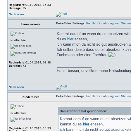
Registriert:
01.10.2013, 15:33
Beiträge:
75
Nach oben
Betreff des Beitrags:
Re: Habt ihr ahnung vom Steuer
Hamstertante
Kommt darauf an wann du es absetzen wills
du es
hier
erlesen,
ist öfter hier
ich kann mich da nicht so gut ausdrücken w
Ich selber denke dass du es absetzen kannst
Fachmann oder eine Fachfrau
Registriert:
01.04.2014, 08:38
_________________
Beiträge:
73
Es ist besser, unvollkommene Entscheidung
Nach oben
Betreff des Beitrags:
Re: Habt ihr ahnung vom Steuer
Kinderstern
Hamstertante hat geschrieben:
ist öfter hier
Kommt darauf an wann du es absetzen wil
kannst du es
hier
erlesen,
Registriert:
01.10.2013, 15:33
ich kann mich da nicht so gut ausdrücken