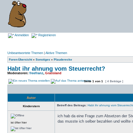
Anmelden
Registrieren
Unbeantwortete Themen
|
Aktive Themen
Foren-Übersicht
»
Sonstiges
»
Plauderecke
Habt ihr ahnung vom Steuerrecht?
Moderatoren:
freefranz
,
Gratisland
Seite
1
von
1
[ 4 Beiträge ]
Autor
Betreff des Beitrags:
Habt ihr ahnung vom Steuerrech
Kinderstern
ich hab da eine Frage zum Absetzen der Ste
das musste ich selber bezahlen und wollte 
ist öfter hier