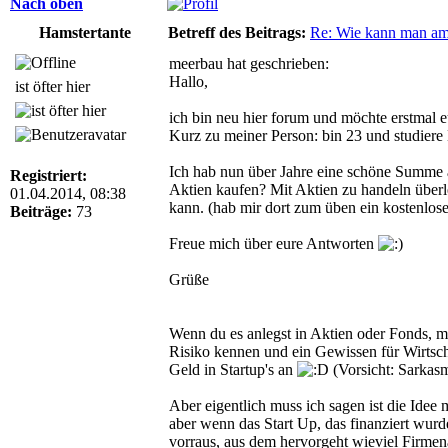
Nach oben
Hamstertante
Betreff des Beitrags:
Re: Wie kann man am
meerbau hat geschrieben:
Hallo,
ist öfter hier
ich bin neu hier forum und möchte erstmal 
Kurz zu meiner Person: bin 23 und studiere
Ich hab nun über Jahre eine schöne Summe a
Registriert:
Aktien kaufen? Mit Aktien zu handeln überl
01.04.2014, 08:38
kann. (hab mir dort zum üben ein kostenlosen
Beiträge:
73
Freue mich über eure Antworten
Grüße
Wenn du es anlegst in Aktien oder Fonds, mu
Risiko kennen und ein Gewissen für Wirtscha
Geld in Startup's an
(Vorsicht: Sarkas
Aber eigentlich muss ich sagen ist die Idee 
aber wenn das Start Up, das finanziert wurde
vorraus, aus dem hervorgeht wieviel Firmena