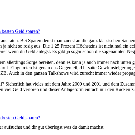
 besten Geld sparen?
Haus raten. Bei Sparen denkt man zuerst an die ganz klassischen Sache
 ja nicht so rosig aus. Die 1,25 Prozent Höchstzins ist nicht mal ein e
arer wenn du Geld anlegst. Es gibt ja sogar schon die sogenannten Neg
nem allerdings Sorge bereiten, denn es kann ja auch immer nach unten 
warnt. Eingetreten ist genau das Gegenteil, d.h. satte Gewinnsteigeru
B. Auch in den ganzen Talkshows wird zurecht immer wieder propagiert
f? Sicherlich hat vieles mit dem Jahre 2000 und 2001 und dem Zusamme
n viel Geld verloren und dieser Anlageform einfach nur den Rücken z
 besten Geld sparen?
r aufsuchst und dir gut überlegst was du damit machst.