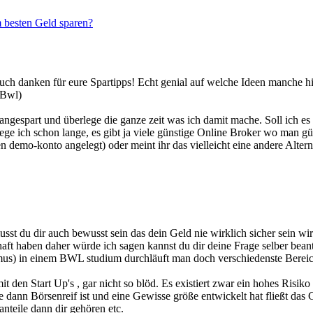
 besten Geld sparen?
euch danken für eure Spartipps! Echt genial auf welche Ideen manche
 Bwl)
ngespart und überlege die ganze zeit was ich damit mache. Soll ich es
ege ich schon lange, es gibt ja viele günstige Online Broker wo man g
 demo-konto angelegt) oder meint ihr das vielleicht eine andere Alterna
sst du dir auch bewusst sein das dein Geld nie wirklich sicher sein w
ft haben daher würde ich sagen kannst du dir deine Frage selber beant
mus) in einem BWL studium durchläuft man doch verschiedenste Bereich
mit den Start Up's , gar nicht so blöd. Es existiert zwar ein hohes Ris
 dann Börsenreif ist und eine Gewisse größe entwickelt hat fließt das G
nteile dann dir gehören etc.