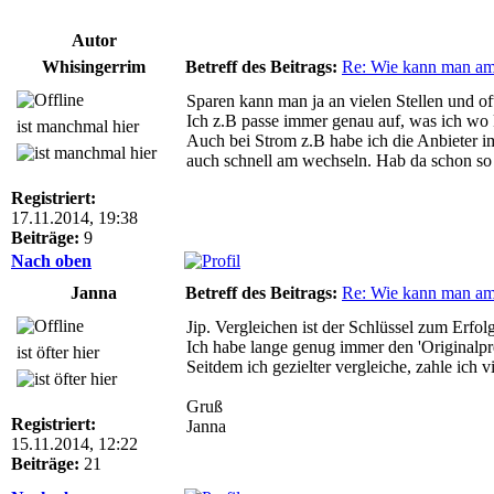
Autor
Whisingerrim
Betreff des Beitrags:
Re: Wie kann man am
Sparen kann man ja an vielen Stellen und of
Ich z.B passe immer genau auf, was ich wo k
ist manchmal hier
Auch bei Strom z.B habe ich die Anbieter 
auch schnell am wechseln. Hab da schon so
Registriert:
17.11.2014, 19:38
Beiträge:
9
Nach oben
Janna
Betreff des Beitrags:
Re: Wie kann man am
Jip. Vergleichen ist der Schlüssel zum Erfolg
Ich habe lange genug immer den 'Originalpre
ist öfter hier
Seitdem ich gezielter vergleiche, zahle ich v
Gruß
Registriert:
Janna
15.11.2014, 12:22
Beiträge:
21