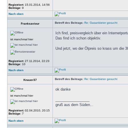
Registriert:
15.01.2014, 14:56
Beiträge:
9
Nach oben
Betreff des Beitrags:
Re: Gasanbieter gesucht
Franksaviour
Ich find, preisvergleich über ein Internetpor
Das find ich schon objektiv.
ist manchmal hier
Und jetzt, wo der Ölpreis so krass um die 
Registriert:
27.11.2014, 22:23
Beiträge:
10
Nach oben
Betreff des Beitrags:
Re: Gasanbieter gesucht
Knauer37
ok danke
ist manchmal hier
_________________
gruß aus dem Süden...
Registriert:
02.04.2010, 20:15
Beiträge:
7
Nach oben