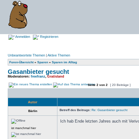
Anmelden
Registrieren
Unbeantwortete Themen
|
Aktive Themen
Foren-Übersicht
»
Sparen
»
Sparen im Alltag
Gasanbieter gesucht
Moderatoren:
freefranz
,
Gratisland
Seite
2
von
2
[ 20 Beiträge ]
Autor
Betreff des Beitrags:
Re: Gasanbieter gesucht
Bärlin
Ich hab Ende letzten Jahres auch mit Verivo
ist manchmal hier