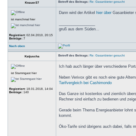
Betreff des Beitrags:
Re: Gasanbieter gesucht
Knauer37
Dann wird der Artikel
hier über
Gasanbieter s
ist manchmal hier
_________________
gruß aus dem Süden...
Registriert:
02.04.2010, 20:15
Beiträge:
7
Nach oben
Betreff des Beitrags:
Re: Gasanbieter gesucht
Katjuscha
Ich hab auch länger über verschiedene Port
ist Stammgast hier
Neben Verivox gibt es noch eine gute Alterna
Tarifvergleich bei Cashimondo
Registriert:
18.01.2018, 14:04
Beiträge:
140
Das Ganze ist kostenlos und ziemlich übers
Rechner sind einfach zu bedienen und zeige
Gerade beim Thema Energieanbieter lohnt si
kommt.
Öko-Tarife sind übrigens auch dabei, falls 