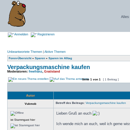
Alles
Anmelden
Registrieren
Unbeantwortete Themen
|
Aktive Themen
Foren-Übersicht
»
Sparen
»
Sparen im Alltag
Verpackungsmaschine kaufen
Moderatoren:
freefranz
,
Gratisland
Seite
1
von
1
[ 1 Beitrag ]
Autor
Betreff des Beitrags:
Verpackungsmaschine kaufen
Vukmob
Lieben Gruß an euch
ist Stammgast hier
Ich wende mich an euch, weil ich gerne w