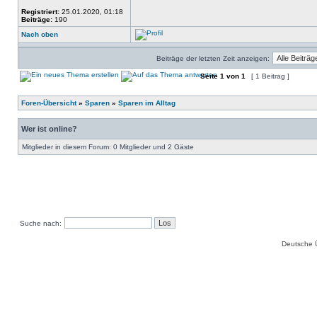
Registriert:
25.01.2020, 01:18
Beiträge:
190
Nach oben
Beiträge der letzten Zeit anzeigen:
Seite
1
von
1
[ 1 Beitrag ]
Foren-Übersicht
»
Sparen
»
Sparen im Alltag
Wer ist online?
Mitglieder in diesem Forum: 0 Mitglieder und 2 Gäste
Suche nach:
Deutsche 