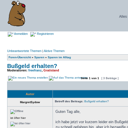
Alles
Anmelden
Registrieren
Unbeantwortete Themen
|
Aktive Themen
Foren-Übersicht
»
Sparen
»
Sparen im Alltag
Bußgeld erhalten?
Moderatoren:
freefranz
,
Gratisland
Seite
1
von
1
[ 3 Beiträge ]
Autor
Betreff des Beitrags:
Bußgeld erhalten?
MargretSydow
Guten Tag alle,
ist öfter hier
ich habe jetzt vor kurzem leider ein Bußgeld
zu schnell gefahren bin, aber ich bezweifle