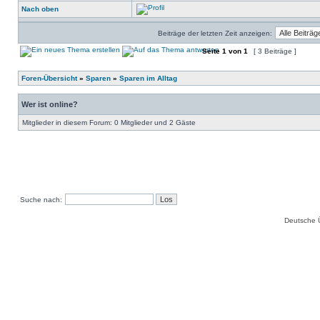
Nach oben
Beiträge der letzten Zeit anzeigen:
Seite
1
von
1
[ 3 Beiträge ]
Foren-Übersicht
»
Sparen
»
Sparen im Alltag
Wer ist online?
Mitglieder in diesem Forum: 0 Mitglieder und 2 Gäste
Suche nach:
Deutsche 