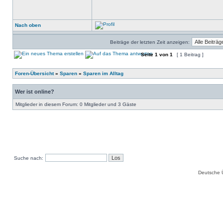
Nach oben
Beiträge der letzten Zeit anzeigen:
Seite
1
von
1
[ 1 Beitrag ]
Foren-Übersicht
»
Sparen
»
Sparen im Alltag
Wer ist online?
Mitglieder in diesem Forum: 0 Mitglieder und 3 Gäste
Suche nach:
Deutsche 