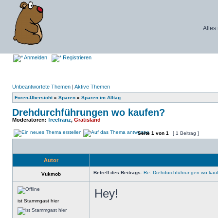
Alles
Anmelden
Registrieren
Unbeantwortete Themen
|
Aktive Themen
Foren-Übersicht
»
Sparen
»
Sparen im Alltag
Drehdurchführungen wo kaufen?
Moderatoren:
freefranz
,
Gratisland
Seite
1
von
1
[ 1 Beitrag ]
Autor
Betreff des Beitrags:
Re: Drehdurchführungen wo kau
Vukmob
Hey!
ist Stammgast hier