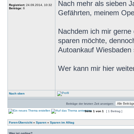
Nach mehr als sieben J
Registriert:
24.09.2014, 10:32
Beiträge:
6
Gefährten, meinem Opel
Nachdem ich mir gerne 
sparen möchte, dennoc
Autoankauf Wiesbaden 
Wer kann mir hier weite
Nach oben
Beiträge der letzten Zeit anzeigen:
Seite
1
von
1
[ 1 Beitrag ]
Foren-Übersicht
»
Sparen
»
Sparen im Alltag
Wer ist online?