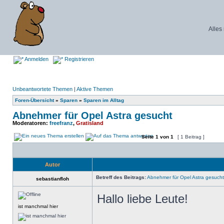
Alles
Anmelden
Registrieren
Unbeantwortete Themen
|
Aktive Themen
Foren-Übersicht
»
Sparen
»
Sparen im Alltag
Abnehmer für Opel Astra gesucht
Moderatoren:
freefranz
,
Gratisland
Seite
1
von
1
[ 1 Beitrag ]
Autor
Betreff des Beitrags:
Abnehmer für Opel Astra gesucht
sebastianfloh
Hallo liebe Leute!
ist manchmal hier