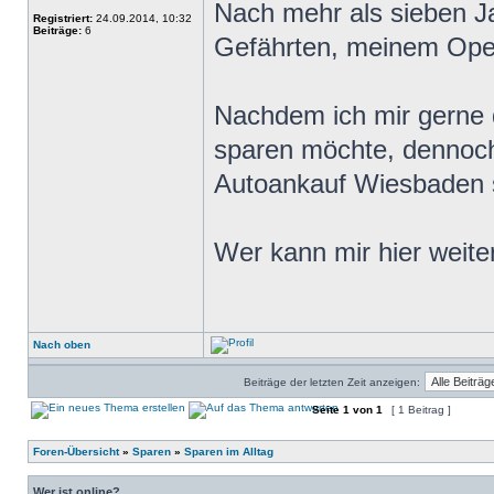
Nach mehr als sieben J
Registriert:
24.09.2014, 10:32
Beiträge:
6
Gefährten, meinem Opel
Nachdem ich mir gerne 
sparen möchte, dennoc
Autoankauf Wiesbaden 
Wer kann mir hier weite
Nach oben
Beiträge der letzten Zeit anzeigen:
Seite
1
von
1
[ 1 Beitrag ]
Foren-Übersicht
»
Sparen
»
Sparen im Alltag
Wer ist online?