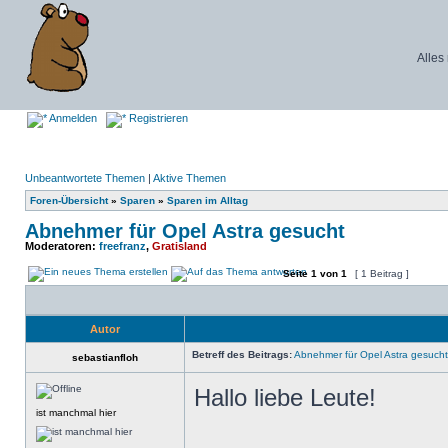
Alles
Anmelden
Registrieren
Unbeantwortete Themen
|
Aktive Themen
Foren-Übersicht
»
Sparen
»
Sparen im Alltag
Abnehmer für Opel Astra gesucht
Moderatoren:
freefranz
,
Gratisland
Seite
1
von
1
[ 1 Beitrag ]
Autor
Betreff des Beitrags:
Abnehmer für Opel Astra gesucht
sebastianfloh
Hallo liebe Leute!
ist manchmal hier