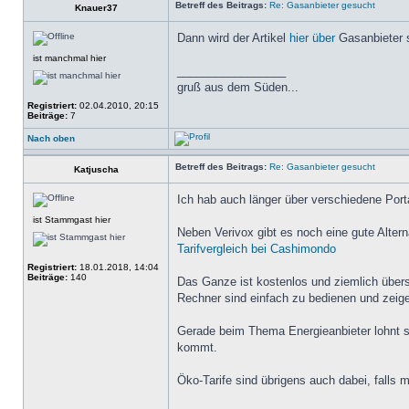
Betreff des Beitrags:
Re: Gasanbieter gesucht
Knauer37
Dann wird der Artikel
hier über
Gasanbieter s
ist manchmal hier
_________________
gruß aus dem Süden...
Registriert:
02.04.2010, 20:15
Beiträge:
7
Nach oben
Betreff des Beitrags:
Re: Gasanbieter gesucht
Katjuscha
Ich hab auch länger über verschiedene Port
ist Stammgast hier
Neben Verivox gibt es noch eine gute Alterna
Tarifvergleich bei Cashimondo
Registriert:
18.01.2018, 14:04
Beiträge:
140
Das Ganze ist kostenlos und ziemlich übers
Rechner sind einfach zu bedienen und zeige
Gerade beim Thema Energieanbieter lohnt si
kommt.
Öko-Tarife sind übrigens auch dabei, falls 