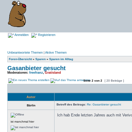
Anmelden
Registrieren
Unbeantwortete Themen
|
Aktive Themen
Foren-Übersicht
»
Sparen
»
Sparen im Alltag
Gasanbieter gesucht
Moderatoren:
freefranz
,
Gratisland
Seite
2
von
2
[ 20 Beiträge ]
Autor
Betreff des Beitrags:
Re: Gasanbieter gesucht
Bärlin
Ich hab Ende letzten Jahres auch mit Verivo
ist manchmal hier