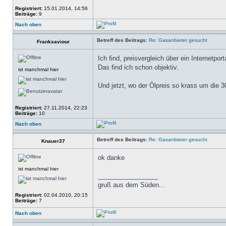
Registriert:
15.01.2014, 14:56
Beiträge:
9
Nach oben
Betreff des Beitrags:
Re: Gasanbieter gesucht
Franksaviour
Ich find, preisvergleich über ein Internetpor
Das find ich schon objektiv.
ist manchmal hier
Und jetzt, wo der Ölpreis so krass um die 
Registriert:
27.11.2014, 22:23
Beiträge:
10
Nach oben
Betreff des Beitrags:
Re: Gasanbieter gesucht
Knauer37
ok danke
ist manchmal hier
_________________
gruß aus dem Süden...
Registriert:
02.04.2010, 20:15
Beiträge:
7
Nach oben