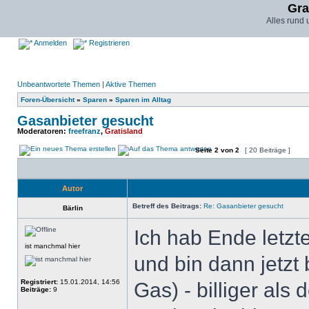
Gra
Alles rund
Anmelden
Registrieren
Unbeantwortete Themen
|
Aktive Themen
Foren-Übersicht
»
Sparen
»
Sparen im Alltag
Gasanbieter gesucht
Moderatoren:
freefranz
,
Gratisland
Seite
2
von
2
[ 20 Beiträge ]
Autor
Betreff des Beitrags:
Re: Gasanbieter gesucht
Bärlin
Ich hab Ende letzt
ist manchmal hier
und bin dann jetzt
Registriert:
15.01.2014, 14:56
Gas) - billiger als
Beiträge:
9