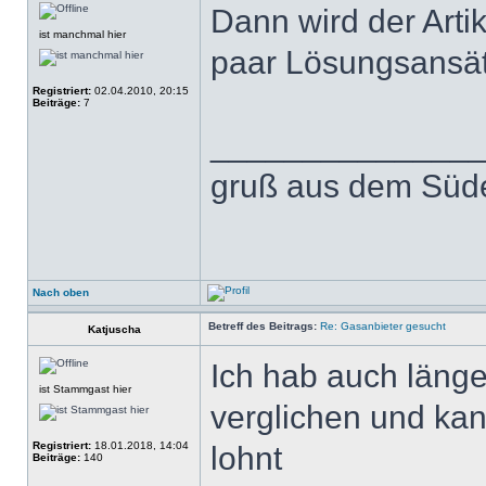
Dann wird der Arti
ist manchmal hier
paar Lösungsansät
Registriert:
02.04.2010, 20:15
Beiträge:
7
______________
gruß aus dem Süde
Nach oben
Betreff des Beitrags:
Re: Gasanbieter gesucht
Katjuscha
Ich hab auch länge
ist Stammgast hier
verglichen und kan
Registriert:
18.01.2018, 14:04
lohnt
Beiträge:
140