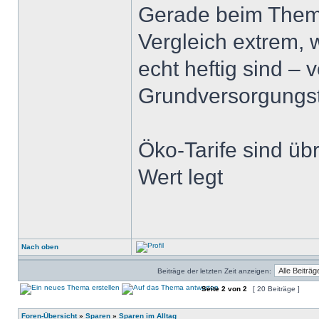
Gerade beim Thema
Vergleich extrem, w
echt heftig sind –
Grundversorgungst
Öko-Tarife sind üb
Wert legt
Nach oben
Beiträge der letzten Zeit anzeigen:
Seite
2
von
2
[ 20 Beiträge ]
Foren-Übersicht
»
Sparen
»
Sparen im Alltag