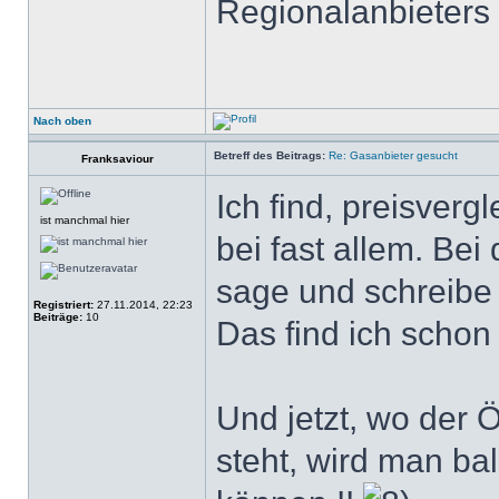
Regionalanbieter
Nach oben
Betreff des Beitrags:
Re: Gasanbieter gesucht
Franksaviour
Ich find, preisvergl
ist manchmal hier
bei fast allem. Bei
sage und schreibe 
Registriert:
27.11.2014, 22:23
Beiträge:
10
Das find ich schon 
Und jetzt, wo der 
steht, wird man ba