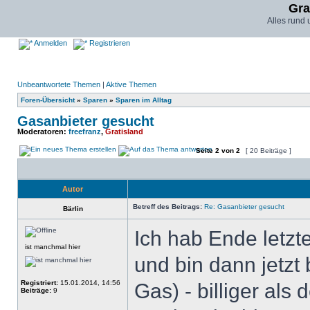
Gra
Alles rund
Anmelden
Registrieren
Unbeantwortete Themen
|
Aktive Themen
Foren-Übersicht
»
Sparen
»
Sparen im Alltag
Gasanbieter gesucht
Moderatoren:
freefranz
,
Gratisland
Seite
2
von
2
[ 20 Beiträge ]
Autor
Betreff des Beitrags:
Re: Gasanbieter gesucht
Bärlin
Ich hab Ende letzt
ist manchmal hier
und bin dann jetzt
Registriert:
15.01.2014, 14:56
Gas) - billiger als
Beiträge:
9