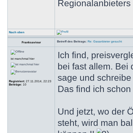
Regionalanbieter
Nach oben
Betreff des Beitrags:
Re: Gasanbieter gesucht
Franksaviour
Ich find, preisvergl
ist manchmal hier
bei fast allem. Bei
sage und schreibe 
Registriert:
27.11.2014, 22:23
Beiträge:
10
Das find ich schon 
Und jetzt, wo der 
steht, wird man ba