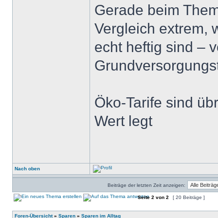
Gerade beim Thema
Vergleich extrem, w
echt heftig sind –
Grundversorgungst
Öko-Tarife sind üb
Wert legt
Nach oben
Beiträge der letzten Zeit anzeigen:
Seite
2
von
2
[ 20 Beiträge ]
Foren-Übersicht
»
Sparen
»
Sparen im Alltag