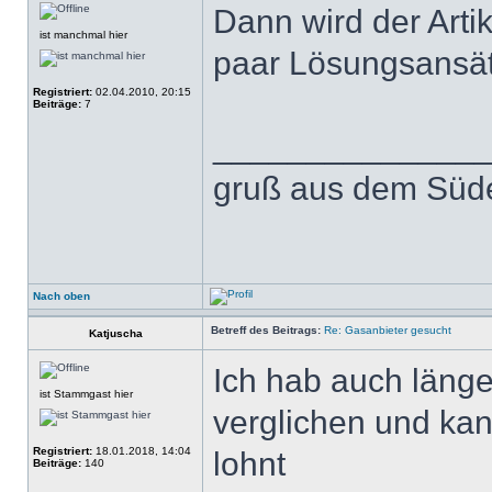
Dann wird der Arti
ist manchmal hier
paar Lösungsansät
Registriert:
02.04.2010, 20:15
Beiträge:
7
______________
gruß aus dem Süde
Nach oben
Betreff des Beitrags:
Re: Gasanbieter gesucht
Katjuscha
Ich hab auch länge
ist Stammgast hier
verglichen und kan
Registriert:
18.01.2018, 14:04
lohnt
Beiträge:
140