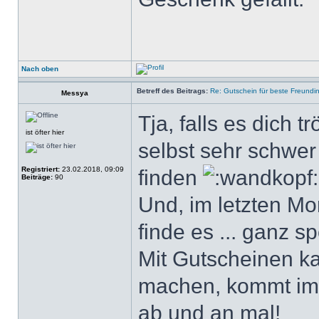
Nach oben
Betreff des Beitrags:
Re: Gutschein für beste Freundi
Messya
Tja, falls es dich tr
ist öfter hier
selbst sehr schwe
Registriert:
23.02.2018, 09:09
finden
Beiträge:
90
Und, im letzten M
finde es ... ganz s
Mit Gutscheinen ka
machen, kommt imm
ab und an mal!