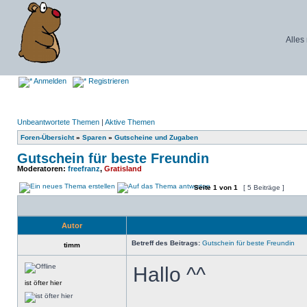
Alles
Anmelden
Registrieren
Unbeantwortete Themen
|
Aktive Themen
Foren-Übersicht
»
Sparen
»
Gutscheine und Zugaben
Gutschein für beste Freundin
Moderatoren:
freefranz
,
Gratisland
Seite
1
von
1
[ 5 Beiträge ]
Autor
Betreff des Beitrags:
Gutschein für beste Freundin
timm
Hallo ^^
ist öfter hier