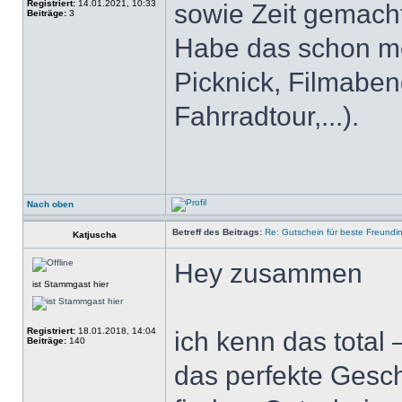
Registriert:
14.01.2021, 10:33
sowie Zeit gemacht
Beiträge:
3
Habe das schon me
Picknick, Filmaben
Fahrradtour,...).
Nach oben
Betreff des Beitrags:
Re: Gutschein für beste Freundi
Katjuscha
Hey zusammen
ist Stammgast hier
Registriert:
18.01.2018, 14:04
ich kenn das total 
Beiträge:
140
das perfekte Gesc