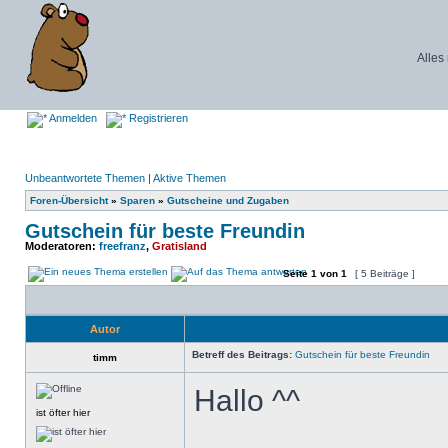
Alles
Anmelden
Registrieren
Unbeantwortete Themen
|
Aktive Themen
Foren-Übersicht
»
Sparen
»
Gutscheine und Zugaben
Gutschein für beste Freundin
Moderatoren:
freefranz
,
Gratisland
Seite
1
von
1
[ 5 Beiträge ]
Autor
Betreff des Beitrags:
Gutschein für beste Freundin
timm
Hallo ^^
ist öfter hier