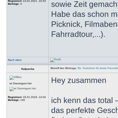
Registriert:
14.01.2021, 10:33
sowie Zeit gemacht
Beiträge:
3
Habe das schon me
Picknick, Filmaben
Fahrradtour,...).
Nach oben
Betreff des Beitrags:
Re: Gutschein für beste Freundi
Katjuscha
Hey zusammen
ist Stammgast hier
Registriert:
18.01.2018, 14:04
ich kenn das total 
Beiträge:
140
das perfekte Gesc