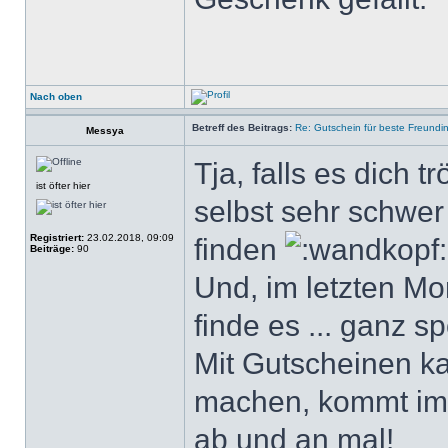
Nach oben
Betreff des Beitrags:
Re: Gutschein für beste Freundi
Messya
Tja, falls es dich tr
ist öfter hier
selbst sehr schwe
Registriert:
23.02.2018, 09:09
finden
Beiträge:
90
Und, im letzten M
finde es ... ganz s
Mit Gutscheinen ka
machen, kommt imm
ab und an mal!