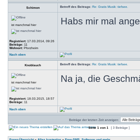
Betreff des Beitrags:
Re: Gratis Musik: tiefsee.
Schimon
Habs mir mal angehö
ist manchmal hier
Registriert:
17.03.2014, 09:26
Beiträge:
11
Wohnort:
Pforzheim
Nach oben
Betreff des Beitrags:
Re: Gratis Musik: tiefsee.
Knoblauch
Na ja, die Geschmä
ist manchmal hier
Registriert:
18.03.2015, 18:57
Beiträge:
11
Nach oben
Beiträge der letzten Zeit anzeigen:
Seite
1
von
1
[ 3 Beiträge ]
Foren-Übersicht
»
Alles kostenlos
»
Free-SMS, Software und mehr