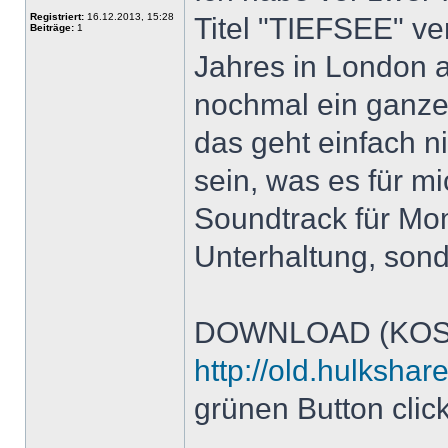
Registriert:
16.12.2013, 15:28
Titel "TIEFSEE" ver
Beiträge:
1
Jahres in London 
nochmal ein ganzes
das geht einfach n
sein, was es für m
Soundtrack für Mom
Unterhaltung, sond
DOWNLOAD (KOS
http://old.hulksha
grünen Button clic