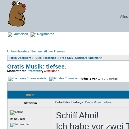
Alles
Anmelden
Registrieren
Unbeantwortete Themen
|
Aktive Themen
Foren-Übersicht
»
Alles kostenlos
»
Free-SMS, Software und mehr
Gratis Musik: tiefsee.
Moderatoren:
freefranz
,
Gratisland
Seite
1
von
1
[ 3 Beiträge ]
Autor
Betreff des Beitrags:
Gratis Musik: tiefsee.
Slewdem
Schiff Ahoi!
ist neu hier
Ich habe vor zwei