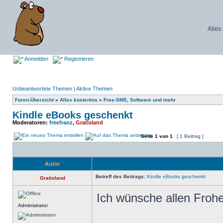
Alles
Anmelden
Registrieren
Unbeantwortete Themen
|
Aktive Themen
Foren-Übersicht
»
Alles kostenlos
»
Free-SMS, Software und mehr
Kindle eBooks geschenkt
Moderatoren:
freefranz
,
Gratisland
Seite
1
von
1
[ 1 Beitrag ]
Autor
Betreff des Beitrags:
Kindle eBooks geschenkt
Gratisland
Ich wünsche allen Froh
Administrator