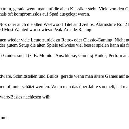
 extrem, gerade wenn man auf die alten Klassiker steht. Viele von d
ls oft kompromisslos auf Spaß ausgelegt waren.
der auch die alten Westwood-Titel sind zeitlos. Alarmstufe Rot 2 läu
ed Most Wanted war sowieso Peak-Arcade-Racing.
mmen wieder viele Leute zurück zu Retro- oder Classic-Gaming. Nicht n
gutem Setup die alten Spiele teilweise viel besser spielen kann als fr
-Guides sucht (z. B. Monitor-Anschlüsse, Gaming-Builds, Performanc
ware, Schnittstellen und Builds, gerade wenn man ältere Games auf n
nen oft unterschätzt werden. Wenn man das über Jahre sammelt, hat man
are-Basics nachlesen will:
ommt.