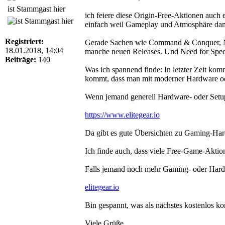
ist Stammgast hier
ich feiere diese Origin-Free-Aktionen auch
einfach weil Gameplay und Atmosphäre dama
Registriert:
Gerade Sachen wie Command & Conquer, Nox o
18.01.2018, 14:04
manche neuen Releases. Und Need for Spe
Beiträge:
140
Was ich spannend finde: In letzter Zeit ko
kommt, dass man mit moderner Hardware oder 
Wenn jemand generell Hardware- oder Setup
https://www.elitegear.io
Da gibt es gute Übersichten zu Gaming-Hard
Ich finde auch, dass viele Free-Game-Aktio
Falls jemand noch mehr Gaming- oder Hardw
elitegear.io
Bin gespannt, was als nächstes kostenlos k
Viele Grüße