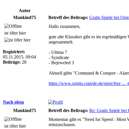
Autor
Mankind75
Betreff des Beitrags:
Gratis Spiele bei Orig
Hallo zusammen,
ist öfter hier
gute alte Klassiker gibt es im regelmäßigen
angesammelt.
Registriert:
- Ultima 7
05.11.2015, 09:04
- Syndicate
Beiträge:
28
- Bejeweled 3
Aktuell gibts "Command & Conquer - Alarmst
https://www.origin.com/de-de/store/free ... 
Nach oben
Mankind75
Betreff des Beitrags:
Re: Gratis Spiele bei 
Momentan gibt es "Need for Speed - Most W
reinzuschauen.
ist öfter hier