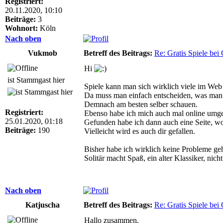
Registriert:
20.11.2020, 10:10
Beiträge:
3
Wohnort:
Köln
Nach oben
Vukmob
Betreff des Beitrags:
Re: Gratis Spiele bei 
Hi
ist Stammgast hier
Spiele kann man sich wirklich viele im Web
Da muss man einfach entscheiden, was man s
Demnach am besten selber schauen.
Registriert:
Ebenso habe ich mich auch mal online umges
25.01.2020, 01:18
Gefunden habe ich dann auch eine Seite, wo
Beiträge:
190
Vielleicht wird es auch dir gefallen.
Bisher habe ich wirklich keine Probleme geh
Solitär macht Spaß, ein alter Klassiker, nic
Nach oben
Katjuscha
Betreff des Beitrags:
Re: Gratis Spiele bei 
Hallo zusammen,