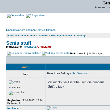
Gra
Alles rund
Anmelden
Registrieren
Unbeantwortete Themen
|
Aktive Themen
Foren-Übersicht
»
Alles kostenlos
»
Werbegeschenke bei Anfrage
Senis stuff
Moderatoren:
freefranz
,
Gratisland
Seite
2
von
2
[ 16 Beiträge ]
Autor
Betreff des Beitrags:
Re: Senis stuff
Jusy
Versuchts bei Distelhäuser, die bringens!
Grüßle jusy
ist neu hier
Registriert:
21.10.2015, 15:14
Beiträge:
1
Nach oben