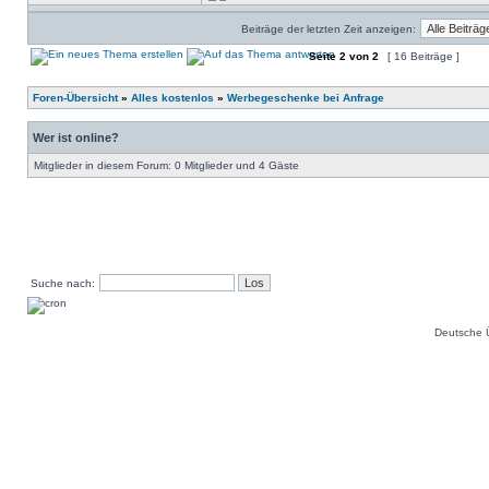
Beiträge der letzten Zeit anzeigen:
Seite
2
von
2
[ 16 Beiträge ]
Foren-Übersicht
»
Alles kostenlos
»
Werbegeschenke bei Anfrage
Wer ist online?
Mitglieder in diesem Forum: 0 Mitglieder und 4 Gäste
Suche nach:
Deutsche 