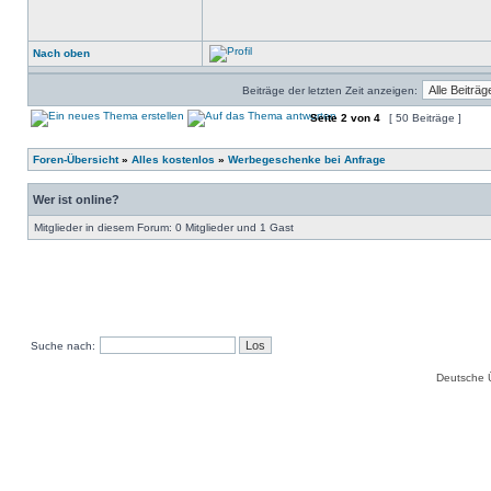
Nach oben
Beiträge der letzten Zeit anzeigen:
Seite
2
von
4
[ 50 Beiträge ]
Foren-Übersicht
»
Alles kostenlos
»
Werbegeschenke bei Anfrage
Wer ist online?
Mitglieder in diesem Forum: 0 Mitglieder und 1 Gast
Suche nach:
Deutsche 