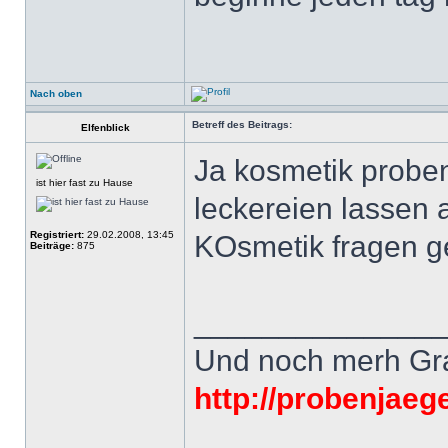
Nach oben
Betreff des Beitrags:
Elfenblick
Ja kosmetik prob
ist hier fast zu Hause
leckereien lassen 
Registriert:
29.02.2008, 13:45
KOsmetik fragen g
Beiträge:
875
______________
Und noch merh Grat
http://probenjaeg