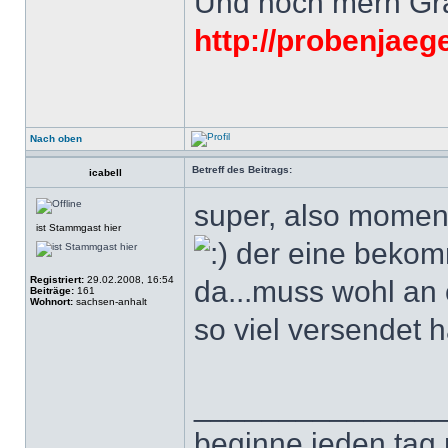
Und noch merh Grat
http://probenjaeg
Nach oben
Betreff des Beitrags:
icabell
super, also moment
ist Stammgast hier
der eine bekomm
Registriert:
29.02.2008, 16:54
da...muss wohl an 
Beiträge:
161
Wohnort:
sachsen-anhalt
so viel versendet 
______________
beginne jeden tag