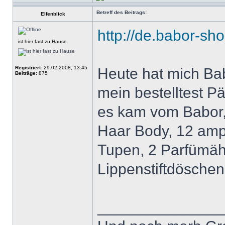
Betreff des Beitrags:
Elfenblick
http://de.babor-sho
ist hier fast zu Hause
Registriert:
29.02.2008, 13:45
Heute hat mich Bab
Beiträge:
875
mein bestelltest 
es kam vom Babor,
Haar Body, 12 amp
Tupen, 2 Parfümäh
Lippenstiftdöschen.
______________