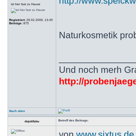
http://www.speick
ist hier fast zu Hause
Registriert:
29.02.2008, 13:45
Beiträge:
875
Naturkosmetik pro
______________
Und noch merh Grat
http://probenjaeg
Nach oben
Betreff des Beitrags:
dojotifabu
von
www.sixtus.de