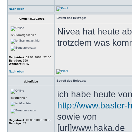
Nach oben
Betreff des Beitrags:
Pumuckel1002001
Nivea hat heute ab
ist Stammgast hier
trotzdem was kom
Registriert:
09.03.2008, 22:56
Beiträge:
250
Wohnort:
NRW
Nach oben
Betreff des Beitrags:
dojotifabu
ich habe heute vo
ist öfter hier
http://www.basler-
sowie von
Registriert:
13.03.2008, 10:36
Beiträge:
47
[url]www.haka.de