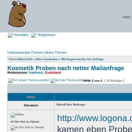
Alles
Anmelden
Registrieren
Unbeantwortete Themen
|
Aktive Themen
Foren-Übersicht
»
Alles kostenlos
»
Werbegeschenke bei Anfrage
Kosmetik Proben nach netter Mailanfrage
Moderatoren:
freefranz
,
Gratisland
Seite
2
von
4
[ 50 Beiträge ]
Autor
Betreff des Beitrags:
Elfenblick
http://www.logona.
ist hier fast zu Hause
kamen eben Probe