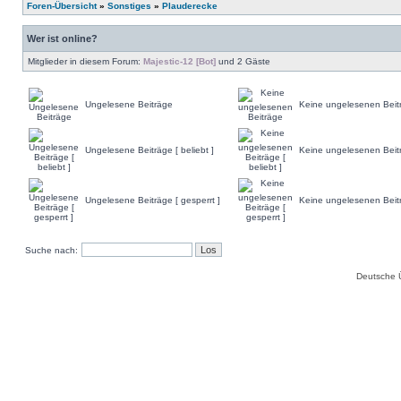
Foren-Übersicht
»
Sonstiges
»
Plauderecke
Wer ist online?
Mitglieder in diesem Forum:
Majestic-12 [Bot]
und 2 Gäste
Ungelesene Beiträge
Keine ungelesenen Beit
Ungelesene Beiträge [ beliebt ]
Keine ungelesenen Beiträ
Ungelesene Beiträge [ gesperrt ]
Keine ungelesenen Beitr
Suche nach:
Deutsche 