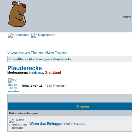
Alles
Anmelden
Registrieren
Unbeantwortete Themen
|
Aktive Themen
Foren-Übersicht
»
Sonstiges
»
Plauderecke
Plauderecke
Moderatoren:
freefranz
,
Gratisland
Seite
1
von
11
[ 533 Themen ]
Themen
Bekanntmachungen
Wenn das Einloggen nicht klappt...