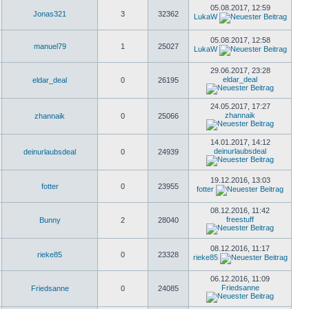
05.08.2017, 12:59
Jonas321
3
32362
LukaW
05.08.2017, 12:58
manuel79
1
25027
LukaW
29.06.2017, 23:28
eldar_deal
eldar_deal
0
26195
24.05.2017, 17:27
zhannaik
zhannaik
0
25066
14.01.2017, 14:12
deinurlaubsdeal
deinurlaubsdeal
0
24939
19.12.2016, 13:03
fotter
0
23955
fotter
08.12.2016, 11:42
freestuff
Bunny
2
28040
08.12.2016, 11:17
rieke85
0
23328
rieke85
06.12.2016, 11:09
Friedsanne
Friedsanne
0
24085