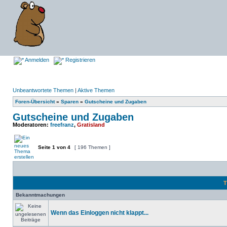
Anmelden
Registrieren
Unbeantwortete Themen
|
Aktive Themen
Foren-Übersicht
»
Sparen
»
Gutscheine und Zugaben
Gutscheine und Zugaben
Moderatoren:
freefranz
,
Gratisland
Seite
1
von
4
[ 196 Themen ]
T
Bekanntmachungen
Wenn das Einloggen nicht klappt...