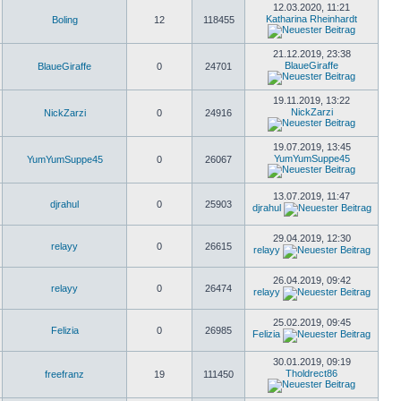
12.03.2020, 11:21
Katharina Rheinhardt
Boling
12
118455
21.12.2019, 23:38
BlaueGiraffe
BlaueGiraffe
0
24701
19.11.2019, 13:22
NickZarzi
NickZarzi
0
24916
19.07.2019, 13:45
YumYumSuppe45
YumYumSuppe45
0
26067
13.07.2019, 11:47
djrahul
0
25903
djrahul
29.04.2019, 12:30
relayy
0
26615
relayy
26.04.2019, 09:42
relayy
0
26474
relayy
25.02.2019, 09:45
Felizia
0
26985
Felizia
30.01.2019, 09:19
Tholdrect86
freefranz
19
111450