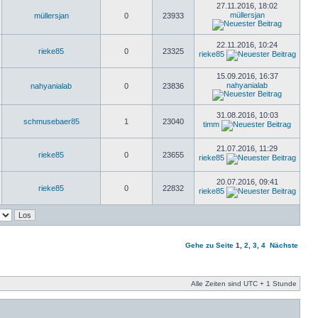
27.11.2016, 18:02
müllersjan
müllersjan
0
23933
22.11.2016, 10:24
rieke85
0
23325
rieke85
15.09.2016, 16:37
nahyanialab
nahyanialab
0
23836
31.08.2016, 10:03
schmusebaer85
1
23040
timm
21.07.2016, 11:29
rieke85
0
23655
rieke85
20.07.2016, 09:41
rieke85
0
22832
rieke85
Gehe zu Seite
1
,
2
,
3
,
4
Nächste
Alle Zeiten sind UTC + 1 Stunde