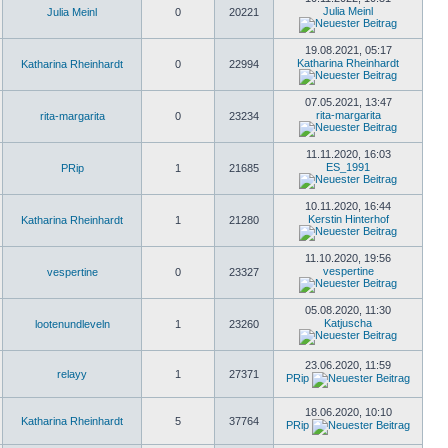
Julia Meinl
Julia Meinl
0
20221
19.08.2021, 05:17
Katharina Rheinhardt
Katharina Rheinhardt
0
22994
07.05.2021, 13:47
rita-margarita
rita-margarita
0
23234
11.11.2020, 16:03
ES_1991
PRip
1
21685
10.11.2020, 16:44
Kerstin Hinterhof
Katharina Rheinhardt
1
21280
11.10.2020, 19:56
vespertine
vespertine
0
23327
05.08.2020, 11:30
Katjuscha
lootenundleveln
1
23260
23.06.2020, 11:59
relayy
1
27371
PRip
18.06.2020, 10:10
Katharina Rheinhardt
5
37764
PRip