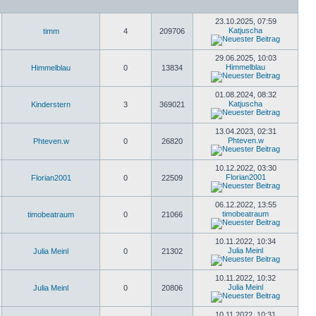
23.10.2025, 07:59
Katjuscha
timm
4
209706
29.06.2025, 10:03
Himmelblau
Himmelblau
0
13834
01.08.2024, 08:32
Katjuscha
Kinderstern
3
369021
13.04.2023, 02:31
Phteven.w
Phteven.w
0
26820
10.12.2022, 03:30
Florian2001
Florian2001
0
22509
06.12.2022, 13:55
timobeatraum
timobeatraum
0
21066
10.11.2022, 10:34
Julia Meinl
Julia Meinl
0
21302
10.11.2022, 10:32
Julia Meinl
Julia Meinl
0
20806
10.11.2022, 10:31