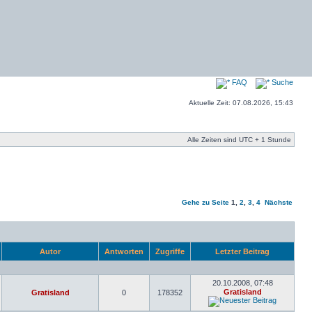
FAQ
Suche
Aktuelle Zeit: 07.08.2026, 15:43
Alle Zeiten sind UTC + 1 Stunde
Gehe zu Seite
1
,
2
,
3
,
4
Nächste
Autor
Antworten
Zugriffe
Letzter Beitrag
20.10.2008, 07:48
Gratisland
Gratisland
0
178352