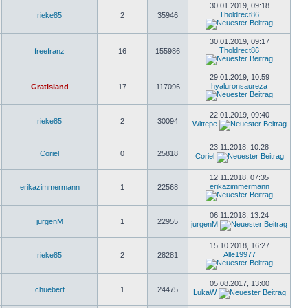
30.01.2019, 09:18
Tholdrect86
rieke85
2
35946
30.01.2019, 09:17
Tholdrect86
freefranz
16
155986
29.01.2019, 10:59
hyaluronsaureza
Gratisland
17
117096
22.01.2019, 09:40
rieke85
2
30094
Wittepe
23.11.2018, 10:28
Coriel
0
25818
Coriel
12.11.2018, 07:35
erikazimmermann
erikazimmermann
1
22568
06.11.2018, 13:24
jurgenM
1
22955
jurgenM
15.10.2018, 16:27
Alle19977
rieke85
2
28281
05.08.2017, 13:00
chuebert
1
24475
LukaW