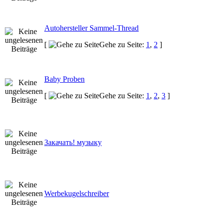
Autohersteller Sammel-Thread
[
Gehe zu Seite:
1
,
2
]
Baby Proben
[
Gehe zu Seite:
1
,
2
,
3
]
Закачать! музыку
Werbekugelschreiber