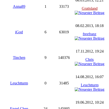
08.03.2013, 12:21
Anna89
1
33173
Gratisland
08.02.2013, 18:18
iGod
6
63019
freefranz
17.11.2012, 19:24
Tinchen
9
140376
Chris
14.08.2012, 16:07
Leuchtturm
0
31485
Leuchtturm
19.06.2012, 10:24
Engel Chen
24
145005