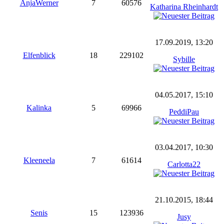
AnjaWerner
7
60576
Katharina Rheinhardt
17.09.2019, 13:20
Elfenblick
18
229102
Sybille
04.05.2017, 15:10
Kalinka
5
69966
PeddiPau
03.04.2017, 10:30
Kleeneela
7
61614
Carlotta22
21.10.2015, 18:44
Senis
15
123936
Jusy