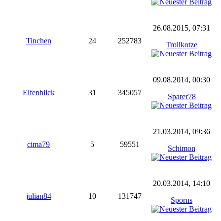
26.08.2015, 07:31
Tinchen
24
252783
Trollkotze
09.08.2014, 00:30
Elfenblick
31
345057
Sparer78
21.03.2014, 09:36
cima79
5
59551
Schimon
20.03.2014, 14:10
julian84
10
131747
Sporns