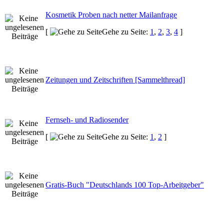
Kosmetik Proben nach netter Mailanfrage
[
Gehe zu Seite:
1
,
2
,
3
,
4
]
Zeitungen und Zeitschriften [Sammelthread]
Fernseh- und Radiosender
[
Gehe zu Seite:
1
,
2
]
Gratis-Buch "Deutschlands 100 Top-Arbeitgeber"