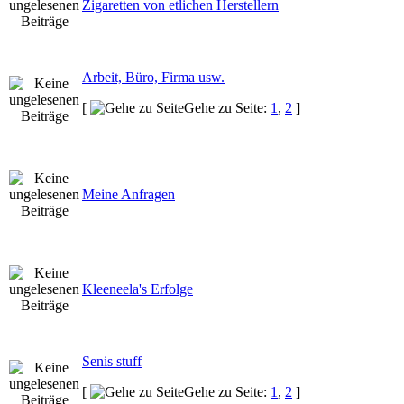
Zigaretten von etlichen Herstellern
Arbeit, Büro, Firma usw.
[
Gehe zu Seite:
1
,
2
]
Meine Anfragen
Kleeneela's Erfolge
Senis stuff
[
Gehe zu Seite:
1
,
2
]