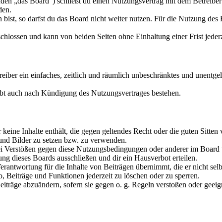
den „das Board“) schließt du einen Nutzungsvertrag mit dem Betreiber 
den.
ist, so darfst du das Board nicht weiter nutzen. Für die Nutzung des Bo
hlossen und kann von beiden Seiten ohne Einhaltung einer Frist jeder
treiber ein einfaches, zeitlich und räumlich unbeschränktes und unentg
ibt auch nach Kündigung des Nutzungsvertrages bestehen.
er keine Inhalte enthält, die gegen geltendes Recht oder die guten Sitte
 und Bilder zu setzen bzw. zu verwenden.
ei Verstößen gegen diese Nutzungsbedingungen oder anderer im Board v
g dieses Boards ausschließen und dir ein Hausverbot erteilen.
rantwortung für die Inhalte von Beiträgen übernimmt, die er nicht selb
o, Beiträge und Funktionen jederzeit zu löschen oder zu sperren.
Beiträge abzuändern, sofern sie gegen o. g. Regeln verstoßen oder geei