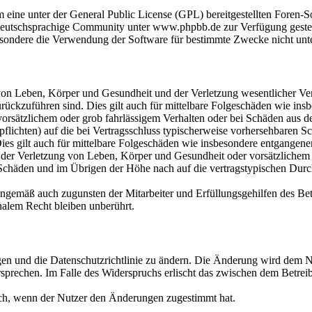
m eine unter der General Public License (GPL) bereitgestellten Fore
eutschsprachige Community unter www.phpbb.de zur Verfügung gestellt
sondere die Verwendung der Software für bestimmte Zwecke nicht unte
on Leben, Körper und Gesundheit und der Verletzung wesentlicher Vertr
 zurückzuführen sind. Dies gilt auch für mittelbare Folgeschäden wie i
vorsätzlichem oder grob fahrlässigem Verhalten oder bei Schäden aus 
lpflichten) auf die bei Vertragsschluss typischerweise vorhersehbaren 
Dies gilt auch für mittelbare Folgeschäden wie insbesondere entgangen
der Verletzung von Leben, Körper und Gesundheit oder vorsätzlichem o
Schäden und im Übrigen der Höhe nach auf die vertragstypischen Durchs
nngemäß auch zugunsten der Mitarbeiter und Erfüllungsgehilfen des Bet
alem Recht bleiben unberührt.
gen und die Datenschutzrichtlinie zu ändern. Die Änderung wird dem Nu
sprechen. Im Falle des Widerspruchs erlischt das zwischen dem Betrei
ich, wenn der Nutzer den Änderungen zugestimmt hat.