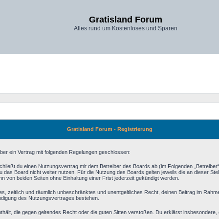
Gratisland Forum
Alles rund um Kostenloses und Sparen
Gratisland Forum - Registrierung
iber ein Vertrag mit folgenden Regelungen geschlossen:
schließt du einen Nutzungsvertrag mit dem Betreiber des Boards ab (im Folgenden „Betreiber
 das Board nicht weiter nutzen. Für die Nutzung des Boards gelten jeweils die an dieser Stel
 von beiden Seiten ohne Einhaltung einer Frist jederzeit gekündigt werden.
aches, zeitlich und räumlich unbeschränktes und unentgeltliches Recht, deinen Beitrag im Rah
ündigung des Nutzungsvertrages bestehen.
 enthält, die gegen geltendes Recht oder die guten Sitten verstoßen. Du erklärst insbesondere