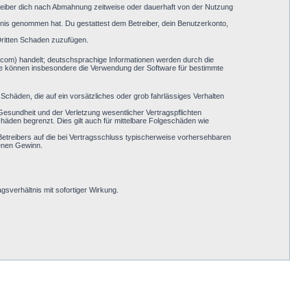
reiber dich nach Abmahnung zeitweise oder dauerhaft von der Nutzung
nntnis genommen hat. Du gestattest dem Betreiber, dein Benutzerkonto,
Dritten Schaden zuzufügen.
.com) handelt; deutschsprachige Informationen werden durch die
Sie können insbesondere die Verwendung der Software für bestimmte
Schäden, die auf ein vorsätzliches oder grob fahrlässiges Verhalten
esundheit und der Verletzung wesentlicher Vertragspflichten
häden begrenzt. Dies gilt auch für mittelbare Folgeschäden wie
etreibers auf die bei Vertragsschluss typischerweise vorhersehbaren
genen Gewinn.
sverhältnis mit sofortiger Wirkung.