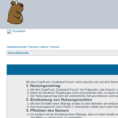
Anmelden
Unbeantwortete Themen
|
Aktive Themen
Foren-Übersicht
Mit dem Zugriff auf „Gratisland Forum“ wird zwischen dir und dem Betre
1. Nutzungsvertrag
Mit dem Zugriff auf „Gratisland Forum“ (im Folgenden „das Board“) 
Wenn du mit diesen Regelungen nicht einverstanden bist, so darfst du
Der Nutzungsvertrag wird auf unbestimmte Zeit geschlossen und kann
2. Einräumung von Nutzungsrechten
Mit dem Erstellen eines Beitrags erteilst du dem Betreiber ein einf
Das Nutzungsrecht nach Punkt 2, Unterpunkt a bleibt auch nach K
3. Pflichten des Nutzers
Du erklärst mit der Erstellung eines Beitrags, dass er keine Inhalte
und Bilder zu setzen bzw. zu verwenden.