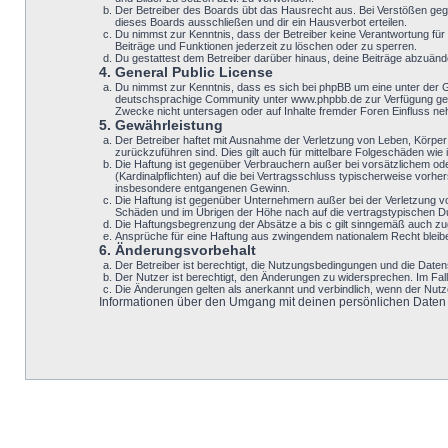
Der Betreiber des Boards übt das Hausrecht aus. Bei Verstößen geg
dieses Boards ausschließen und dir ein Hausverbot erteilen.
Du nimmst zur Kenntnis, dass der Betreiber keine Verantwortung für d
Beiträge und Funktionen jederzeit zu löschen oder zu sperren.
Du gestattest dem Betreiber darüber hinaus, deine Beiträge abzuänd
4. General Public License
Du nimmst zur Kenntnis, dass es sich bei phpBB um eine unter der 
deutschsprachige Community unter www.phpbb.de zur Verfügung geste
Zwecke nicht untersagen oder auf Inhalte fremder Foren Einfluss n
5. Gewährleistung
Der Betreiber haftet mit Ausnahme der Verletzung von Leben, Körper u
zurückzuführen sind. Dies gilt auch für mittelbare Folgeschäden w
Die Haftung ist gegenüber Verbrauchern außer bei vorsätzlichem ode
(Kardinalpflichten) auf die bei Vertragsschluss typischerweise vor
insbesondere entgangenen Gewinn.
Die Haftung ist gegenüber Unternehmern außer bei der Verletzung v
Schäden und im Übrigen der Höhe nach auf die vertragstypischen Du
Die Haftungsbegrenzung der Absätze a bis c gilt sinngemäß auch zugu
Ansprüche für eine Haftung aus zwingendem nationalem Recht bleib
6. Änderungsvorbehalt
Der Betreiber ist berechtigt, die Nutzungsbedingungen und die Datens
Der Nutzer ist berechtigt, den Änderungen zu widersprechen. Im Fal
Die Änderungen gelten als anerkannt und verbindlich, wenn der Nut
Informationen über den Umgang mit deinen persönlichen Daten si