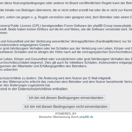
en diese Nutzungsbedingungen oder anderer im Board veröffentlichten Regeln kann der Bet
ie Inhalte von Beiträgen übernimmt, die er nicht selbst erstellt hat oder die er nicht zur Ke
ern, sofern sie gegen o. g. Regeln verstoßen oder geeignet sind, dem Betreiber oder einem 
General Public License (GPL) bereitgestellten Foren-Software der phpBB Group (www.phpbb
llt. Beide haben keinen Einfluss auf die Art und Weise, wie die Software verwendet wird. 
ehmen.
nd Gesundheit und der Verletzung wesentlicher Vertragspflichten (Kardinalpflichten) nur für 
ie insbesondere entgangenen Gewinn.
r grob fahrlässigem Verhalten oder bei Schäden aus der Verletzung von Leben, Körper und G
hersehbaren Schäden und im übrigen der Höhe nach auf die vertragstypischen Durchschnittssc
on Leben, Körper und Gesundheit oder vorsätzlichem oder grob fahrlässigem Verhalten des B
rchschnittsschäden begrenzt. Dies gilt auch für mittelbare Schäden, insbesondere entgan
nsten der Mitarbeiter und Erfüllungsgehilfen des Betreibers.
en unberührt.
chutzrichtlinie zu ändern. Die Änderung wird dem Nutzer per E-Mail mitgeteilt.
le des Widerspruchs erlischt das zwischen dem Betreiber und dem Nutzer bestehende Vertrag
zer den Änderungen zugestimmt hat.
nd in der Datenschutzrichtlinie enthalten.
POWERED_BY
Deutsche Übersetzung durch
phpBB.de