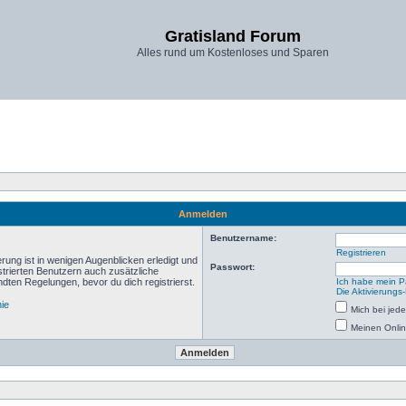
Gratisland Forum
Alles rund um Kostenloses und Sparen
Anmelden
Benutzername:
Registrieren
rung ist in wenigen Augenblicken erledigt und
Passwort:
istrierten Benutzern auch zusätzliche
ten Regelungen, bevor du dich registrierst.
Ich habe mein P
Die Aktivierungs
nie
Mich bei je
Meinen Onlin