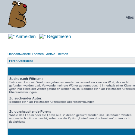
Alles
Anmelden
Registrieren
Unbeantwortete Themen
|
Aktive Themen
Foren-Übersicht
Suche nach Wörtern:
Setze ein
+
vor ein Wort, das gefunden werden muss und ein
-
vor ein Wort, das nicht
gefunden werden darf. Verwende mehrere Wörter getrennt durch
|
innerhalb einer Klamme
wenn nur eines der Wörter gefunden werden muss. Benutze ein * als Platzhalter für teilwe
Übereinstimmungen.
Zu suchender Autor:
Benutze ein * als Platzhalter für teilweise Übereinstimmungen.
Zu durchsuchende Foren:
Wähle das Forum oder die Foren aus, in denen gesucht werden soll. Unterforen werden
automatisch mit durchsucht, sofern du die Option „Unterforen durchsuchen“ unten nicht
deaktivierst.