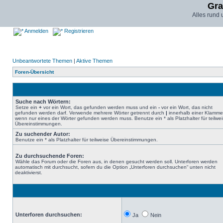
Gra
Alles rund
Anmelden
Registrieren
Unbeantwortete Themen
|
Aktive Themen
Foren-Übersicht
Suche nach Wörtern:
Setze ein
+
vor ein Wort, das gefunden werden muss und ein
-
vor ein Wort, das nicht
gefunden werden darf. Verwende mehrere Wörter getrennt durch
|
innerhalb einer Klamme
wenn nur eines der Wörter gefunden werden muss. Benutze ein * als Platzhalter für teilwe
Übereinstimmungen.
Zu suchender Autor:
Benutze ein * als Platzhalter für teilweise Übereinstimmungen.
Zu durchsuchende Foren:
Wähle das Forum oder die Foren aus, in denen gesucht werden soll. Unterforen werden
automatisch mit durchsucht, sofern du die Option „Unterforen durchsuchen“ unten nicht
deaktivierst.
Unterforen durchsuchen:
Ja
Nein