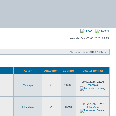
FAQ
Suche
Aktuelle Zeit: 07.08.2026, 09:15
Alle Zeiten sind UTC + 1 Stunde
Autor
Antworten
Zugriffe
Letzter Beitrag
09.01.2026, 21:08
Messya
Messya
0
96263
29.12.2025, 15:43
Julia Meinl
Julia Meinl
0
10359