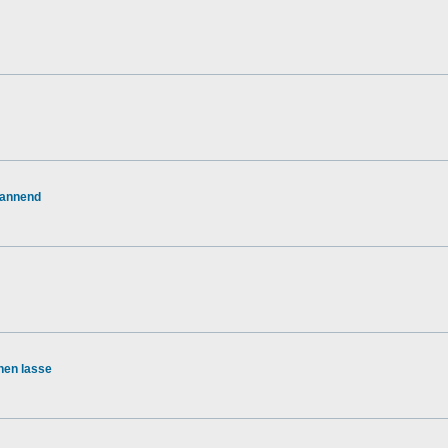
pannend
hen lasse