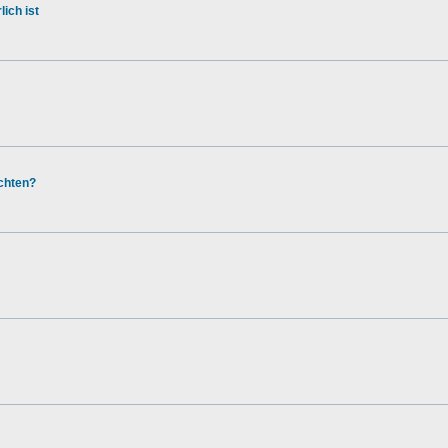
ich ist
chten?