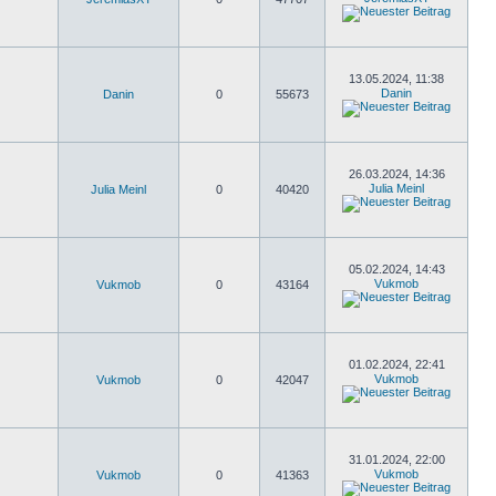
13.05.2024, 11:38
Danin
Danin
0
55673
26.03.2024, 14:36
Julia Meinl
Julia Meinl
0
40420
05.02.2024, 14:43
Vukmob
Vukmob
0
43164
01.02.2024, 22:41
Vukmob
Vukmob
0
42047
31.01.2024, 22:00
Vukmob
Vukmob
0
41363