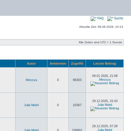
FAQ
Suche
Aktuelle Zeit: 08.08.2026, 10:13
Alle Zeiten sind UTC + 1 Stunde
Autor
Antworten
Zugriffe
Letzter Beitrag
09.01.2026, 21:08
Messya
Messya
0
96303
29.12.2025, 15:43
Julia Meinl
Julia Meinl
0
10367
29.12.2025, 07:28
Julia Meinl
Julia Meinl
0
100901