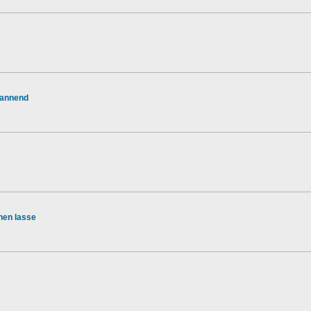
pannend
hen lasse