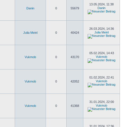
13.05.2024, 11:38
Danin
Danin
0
55679
26.03.2024, 14:36
Julia Meinl
Julia Meinl
0
40424
05.02.2024, 14:43
Vukmob
Vukmob
0
43170
01.02.2024, 22:41
Vukmob
Vukmob
0
42052
31.01.2024, 22:00
Vukmob
Vukmob
0
41368
31.01.2024, 17:36