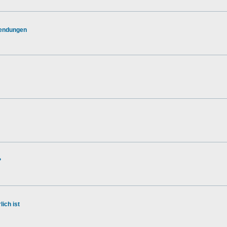
wendungen
?
ich ist