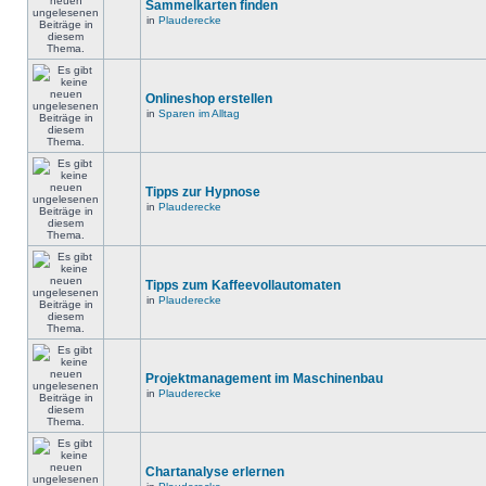
Sammelkarten finden
in
Plauderecke
Onlineshop erstellen
in
Sparen im Alltag
Tipps zur Hypnose
in
Plauderecke
Tipps zum Kaffeevollautomaten
in
Plauderecke
Projektmanagement im Maschinenbau
in
Plauderecke
Chartanalyse erlernen