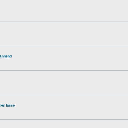
pannend
hen lasse