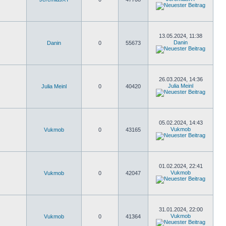
13.05.2024, 11:38
Danin
Danin
0
55673
26.03.2024, 14:36
Julia Meinl
Julia Meinl
0
40420
05.02.2024, 14:43
Vukmob
Vukmob
0
43165
01.02.2024, 22:41
Vukmob
Vukmob
0
42047
31.01.2024, 22:00
Vukmob
Vukmob
0
41364