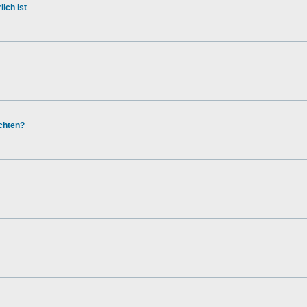
ich ist
chten?