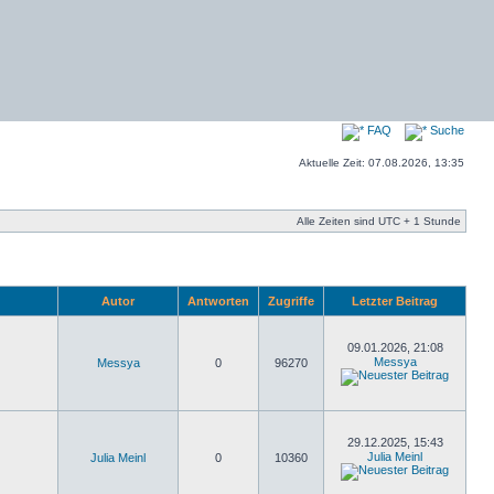
FAQ
Suche
Aktuelle Zeit: 07.08.2026, 13:35
Alle Zeiten sind UTC + 1 Stunde
Autor
Antworten
Zugriffe
Letzter Beitrag
09.01.2026, 21:08
Messya
Messya
0
96270
29.12.2025, 15:43
Julia Meinl
Julia Meinl
0
10360