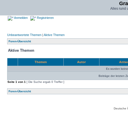
Gra
Alles rund
Anmelden
Registrieren
Unbeantwortete Themen
|
Aktive Themen
Foren-Übersicht
Aktive Themen
Themen
Autor
Antw
Es wurden kein
Beiträge der letzten Z
Seite
1
von
1
[ Die Suche ergab 0 Treffer ]
Foren-Übersicht
Deutsche 