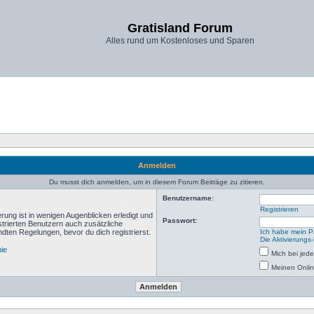
Gratisland Forum
Alles rund um Kostenloses und Sparen
Anmelden
Du musst dich anmelden, um in diesem Forum Beiträge zu zitieren.
Benutzername:
Registrieren
rung ist in wenigen Augenblicken erledigt und
Passwort:
istrierten Benutzern auch zusätzliche
ten Regelungen, bevor du dich registrierst.
Ich habe mein P
Die Aktivierungs
nie
Mich bei je
Meinen Onlin