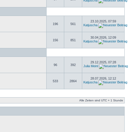
Katjuscha
23.10.2025, 07:59
196
561
Katjuscha
30.04.2026, 12:09
156
851
Katjuscha
29.12.2025, 07:28
96
392
Julia Meinl
28.07.2026, 12:12
533
2864
Katjuscha
Alle Zeiten sind UTC + 1 Stunde