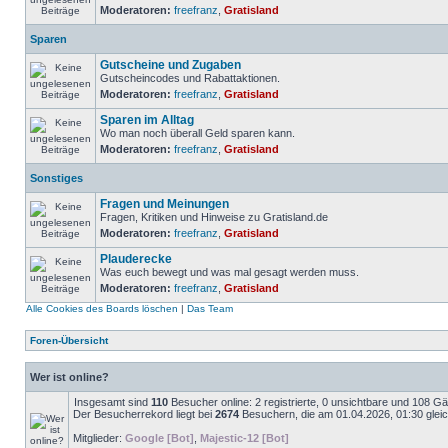
Moderatoren:
freefranz
,
Gratisland
Sparen
Gutscheine und Zugaben
Gutscheincodes und Rabattaktionen.
Moderatoren:
freefranz
,
Gratisland
Sparen im Alltag
Wo man noch überall Geld sparen kann.
Moderatoren:
freefranz
,
Gratisland
Sonstiges
Fragen und Meinungen
Fragen, Kritiken und Hinweise zu Gratisland.de
Moderatoren:
freefranz
,
Gratisland
Plauderecke
Was euch bewegt und was mal gesagt werden muss.
Moderatoren:
freefranz
,
Gratisland
Alle Cookies des Boards löschen
|
Das Team
Foren-Übersicht
Wer ist online?
Insgesamt sind
110
Besucher online: 2 registrierte, 0 unsichtbare und 108 G
Der Besucherrekord liegt bei
2674
Besuchern, die am 01.04.2026, 01:30 gleich
Mitglieder:
Google [Bot]
,
Majestic-12 [Bot]