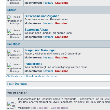
Moderatoren:
freefranz
,
Gratisland
Sparen
Gutscheine und Zugaben
Gutscheincodes und Rabattaktionen.
Moderatoren:
freefranz
,
Gratisland
Sparen im Alltag
Wo man noch überall Geld sparen kann.
Moderatoren:
freefranz
,
Gratisland
Sonstiges
Fragen und Meinungen
Fragen, Kritiken und Hinweise zu Gratisland.de
Moderatoren:
freefranz
,
Gratisland
Plauderecke
Was euch bewegt und was mal gesagt werden muss.
Moderatoren:
freefranz
,
Gratisland
Alle Cookies des Boards löschen
|
Das Team
Foren-Übersicht
Wer ist online?
Insgesamt sind
62
Besucher online: 2 registrierte, 0 unsichtbare und 60 Gäs
Der Besucherrekord liegt bei
2674
Besuchern, die am 01.04.2026, 01:30 gleich
Mitglieder:
Baidu [Spider]
,
Google [Bot]