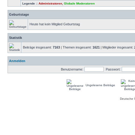
Legende ::
Administratoren
,
Globale Moderatoren
Geburtstage
Heute hat kein Mitglied Geburtstag
Statistik
Beiträge insgesamt:
7163
| Themen insgesamt:
1621
| Mitglieder insgesamt:
Anmelden
Benutzername:
Passwort:
Ungelesene Beiträge
Deutsche 