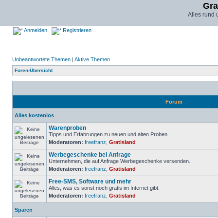
Gra
Alles rund
Anmelden
Registrieren
Unbeantwortete Themen
|
Aktive Themen
Foren-Übersicht
Forum
Alles kostenlos
Warenproben
Tipps und Erfahrungen zu neuen und alten Proben.
Moderatoren:
freefranz
,
Gratisland
Werbegeschenke bei Anfrage
Unternehmen, die auf Anfrage Werbegeschenke versenden.
Moderatoren:
freefranz
,
Gratisland
Free-SMS, Software und mehr
Alles, was es sonst noch gratis im Internet gibt.
Moderatoren:
freefranz
,
Gratisland
Sparen