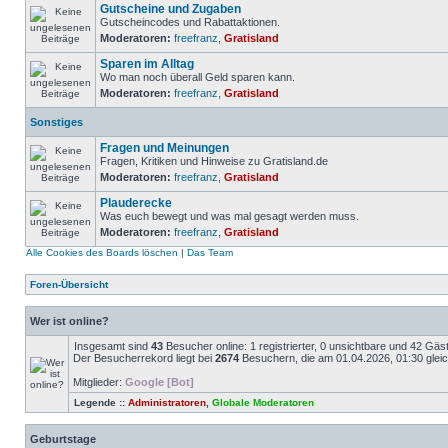
Gutscheine und Zugaben
Gutscheincodes und Rabattaktionen.
Moderatoren:
freefranz
,
Gratisland
Sparen im Alltag
Wo man noch überall Geld sparen kann.
Moderatoren:
freefranz
,
Gratisland
Sonstiges
Fragen und Meinungen
Fragen, Kritiken und Hinweise zu Gratisland.de
Moderatoren:
freefranz
,
Gratisland
Plauderecke
Was euch bewegt und was mal gesagt werden muss.
Moderatoren:
freefranz
,
Gratisland
Alle Cookies des Boards löschen
|
Das Team
Foren-Übersicht
Wer ist online?
Insgesamt sind
43
Besucher online: 1 registrierter, 0 unsichtbare und 42 Gäs
Der Besucherrekord liegt bei
2674
Besuchern, die am 01.04.2026, 01:30 gleich
Mitglieder:
Google [Bot]
Legende ::
Administratoren
,
Globale Moderatoren
Geburtstage