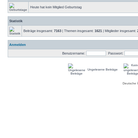
Heute hat kein Mitglied Geburtstag
Statistik
Beiträge insgesamt:
7163
| Themen insgesamt:
1621
| Mitglieder insgesamt:
Anmelden
Benutzername:
Passwort:
Ungelesene Beiträge
Deutsche 