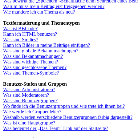
Was bewirkt die „Speichern“-Schaltfläche beim Schreiben eines Beit
Warum muss mein Beitrag erst freigegeben werden?
Wie markiere ich ein Thema als neu?
Textformatierung und Thementypen
Was ist BBCode?
Kann ich HTML benutzen?
Was sind Smilies?
Kann ich Bilder in meine Beiträge einfügen?
Was sind globale Bekanntmachungen?
Was sind Bekanntmachungen?
Was sind wichtige Themen?
Was sind geschlossene Themen?
Was sind Themen-Symbole?
Benutzer-Stufen und Gruppen
Was sind Administratoren?
Was sind Moderatoren?
Was sind Benutzergruppen?
Wo finde ich die Benutzergruppen und wie trete ich ihnen bei?
Wie werde ich Gruppenleiter?
Weshalb werden verschiedene Benutzergruppen farbig dargestellt?
Was ist eine Hauptgruppe?
Was bedeutet der „Das Team“-Link auf der Startseite?