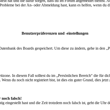
tellt hat und die dafür sorgen, dass du im Forum angemeldet bleibst. 
 Probleme bei der An- oder Abmeldung hast, kann es helfen, wenn du d
Benutzerpräferenzen und -einstellungen
r Datenbank des Boards gespeichert. Um diese zu ändern, gehe in den „P
tzone. In diesem Fall solltest du im „Persönlichen Bereich“ die für dich
enn du noch nicht registriert bist, ist dies ein guter Grund, dies jetzt 
r noch falsch!
ig eingestellt hast und die Zeit trotzdem noch falsch ist, geht die Uhr 