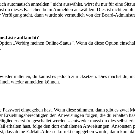
 automatisch anmelden“ nicht auswählst, wirst du nur für eine Sitzu
nst du dieses Kästchen beim Anmelden auswählen. Dies ist nicht empf
ur Verfügung steht, dann wurde sie vermutlich von der Board-Administra
ne-Liste auftaucht?
 Option „Verbirg meinen Online-Status“. Wenn du diese Option einschal
.
t wieder mitteilen, du kannst es jedoch zurücksetzen. Dies machst du, 
schnell wieder anmelden können.
ige Passwort eingegeben hast. Wenn diese stimmen, dann gibt es zwei 
iner Erziehungsberechtigten den Anweisungen folgen, die du erhalten hast
glieder erst freigeschaltet werden – entweder musst du dies selbst erl
-Mail erhalten hast, folge den dort enthaltenen Anweisungen. Ansonsten
st, dass deine E-Mail-Adresse korrekt eingegeben wurde, dann kontakti